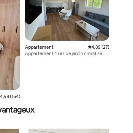
Appartement
Évaluation moyenne su
4,89 (27)
Appartement 4 rez de jardin climatisé
ntaires : 4,94 sur 5
valuation moyenne sur la base de 164 commentaires : 4,98 sur 5
4,98 (164)
avantageux