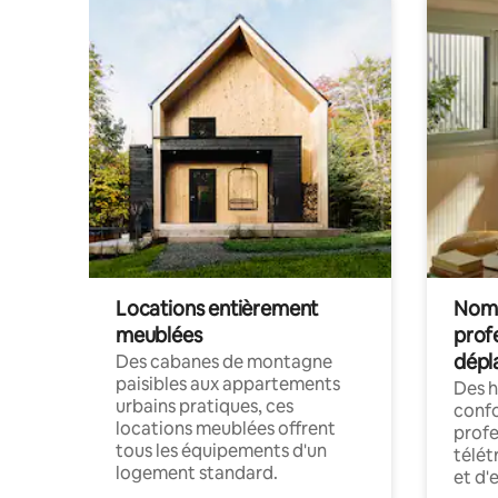
Locations entièrement
Noma
meublées
prof
dépl
Des cabanes de montagne
paisibles aux appartements
Des 
urbains pratiques, ces
confo
locations meublées offrent
profe
tous les équipements d'un
télét
logement standard.
et d'