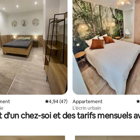
 la base de 79 commentaires : 4,97 sur 5
ment
Évaluation moyenne sur la base de 47 comme
4,94 (47)
Appartement
É
ie
L'écrin urbain
t d'un chez-soi et des tarifs mensuels 