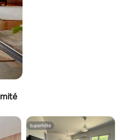
imité
Superhôte
Superhôte