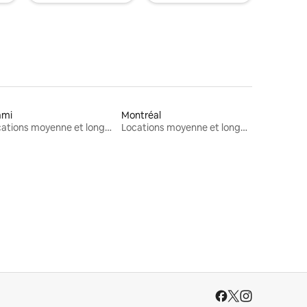
ami
Montréal
Locations moyenne et longue durée
Locations moyenne et longue durée