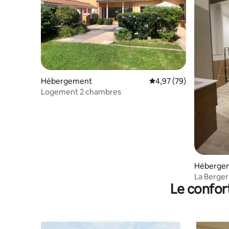
Hébergement
Évaluation moyenne sur
4,97 (79)
Logement 2 chambres
Héberge
La Berger
Le confor