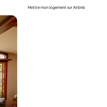
Mettre mon logement sur Airbnb
sant glisser.