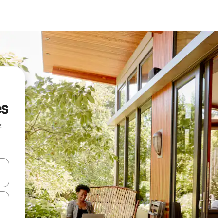
es
z
hes vers le haut et vers le bas pour les parcourir ou en appuyant et en fai