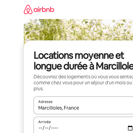
Aller
directement
au
contenu
Locations moyenne et
longue durée à Marcillol
Découvrez des logements où vous vous sente
comme chez vous pour un séjour d'un mois ou
plus.
Adresse
Lorsque les résultats s'affichent, utilisez les flèc
Arrivée