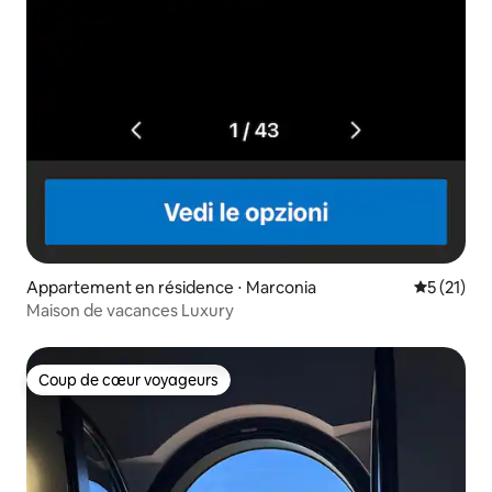
Appartement en résidence ⋅ Marconia
Évaluation
5 (21)
Maison de vacances Luxury
Coup de cœur voyageurs
Coup de cœur voyageurs