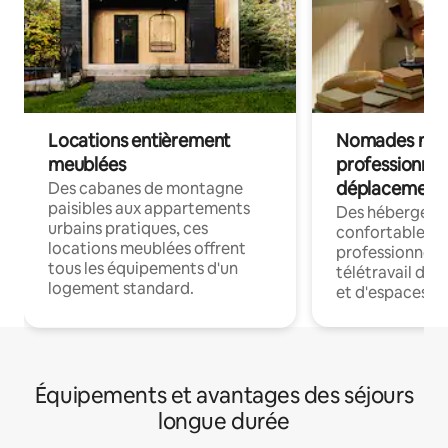
Locations entièrement
Nomades num
meublées
professionnel
déplacement
Des cabanes de montagne
paisibles aux appartements
Des hébergem
urbains pratiques, ces
confortables p
locations meublées offrent
professionnels
tous les équipements d'un
télétravail dis
logement standard.
et d'espaces de
Équipements et avantages des séjours
longue durée