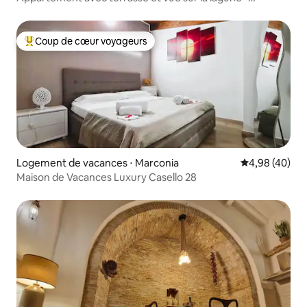
Marinagri
Coup de cœur voyageurs
Coups de cœur voyageurs les plus appréciés
Logement de vacances ⋅ Marconia
Évaluation mo
4,98 (40)
Maison de Vacances Luxury Casello 28