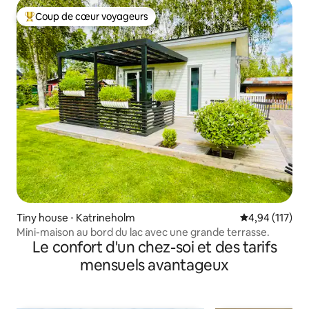
Coup de cœur voyageurs
Coups de cœur voyageurs les plus appréciés
Tiny house ⋅ Katrineholm
Évaluation moy
4,94 (117)
Mini-maison au bord du lac avec une grande terrasse.
Le confort d'un chez-soi et des tarifs
mensuels avantageux