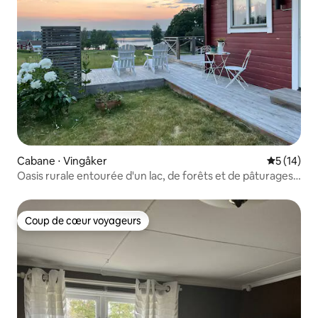
Cabane ⋅ Vingåker
Évaluation
5 (14)
Oasis rurale entourée d'un lac, de forêts et de pâturages
pour chevaux
Coup de cœur voyageurs
Coup de cœur voyageurs