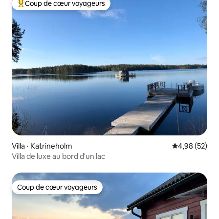
Coup de cœur voyageurs
Coups de cœur voyageurs les plus appréciés
Villa ⋅ Katrineholm
Évaluation mo
4,98 (52)
Villa de luxe au bord d'un lac
Coup de cœur voyageurs
Coup de cœur voyageurs