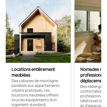
Locations entièrement
Nomades num
meublées
professionnel
déplacement
Des cabanes de montagne
paisibles aux appartements
Des hébergem
urbains pratiques, ces
confortables p
locations meublées offrent
professionnels
tous les équipements d'un
télétravail dis
logement standard.
et d'espaces de