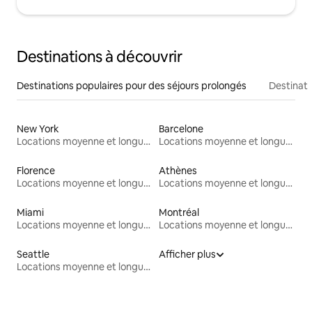
Destinations à découvrir
Destinations populaires pour des séjours prolongés
Destinati
New York
Barcelone
Locations moyenne et longue durée
Locations moyenne et longue durée
Florence
Athènes
Locations moyenne et longue durée
Locations moyenne et longue durée
Miami
Montréal
Locations moyenne et longue durée
Locations moyenne et longue durée
Seattle
Afficher plus
Locations moyenne et longue durée