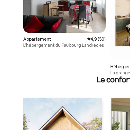
Appartement
Évaluation moyenne s
4,9 (50)
L'hébergement du Faubourg Landrecies
Héberge
La grange
Le confor