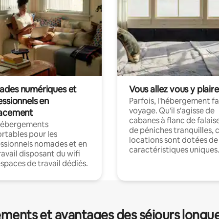
des numériques et
Vous allez vous y plaire
essionnels en
Parfois, l'hébergement fai
voyage. Qu'il s'agisse de
acement
cabanes à flanc de falais
hébergements
de péniches tranquilles, 
rtables pour les
locations sont dotées de
ssionnels nomades et en
caractéristiques uniques
ravail disposant du wifi
espaces de travail dédiés.
ments et avantages des séjours longu