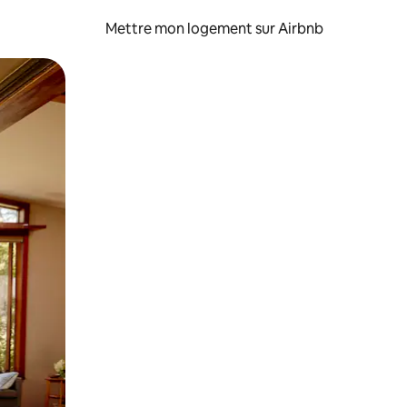
Mettre mon logement sur Airbnb
sant glisser.