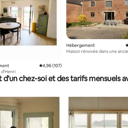
ur la base de 50 commentaires : 4,9 sur 5
Hébergement
É
Maison rénovée dans une anci
ferme familiale
ment
Évaluation moyenne sur la base de 107 commen
4,96 (107)
 d'Henri
t d'un chez-soi et des tarifs mensuels 