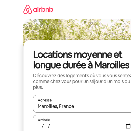
Aller
directement
au
contenu
Locations moyenne et
longue durée à Maroilles
Découvrez des logements où vous vous sente
comme chez vous pour un séjour d'un mois ou
plus.
Adresse
Lorsque les résultats s'affichent, utilisez les flèc
Arrivée