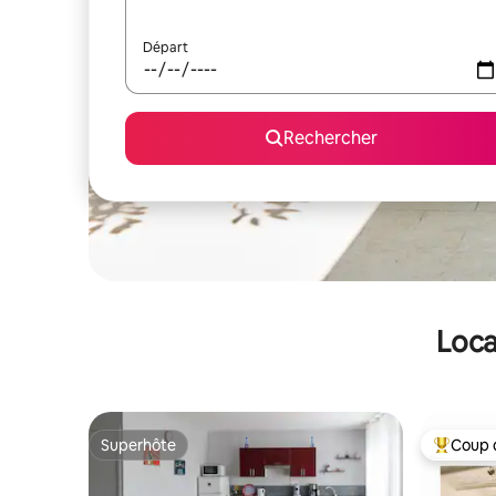
Départ
Rechercher
Loca
Superhôte
Coup 
Superhôte
Coups de