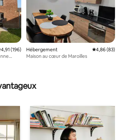
valuation moyenne sur la base de 196 commentaires : 4,91 sur 5
4,91 (196)
Hébergement
Évaluation moyenne su
4,86 (83)
enne
Maison au cœur de Maroilles
taires : 4,96 sur 5
avantageux