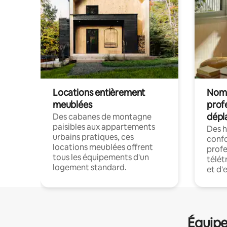
Locations entièrement
Noma
meublées
prof
dépl
Des cabanes de montagne
paisibles aux appartements
Des 
urbains pratiques, ces
confo
locations meublées offrent
profe
tous les équipements d'un
télét
logement standard.
et d'
Équipe