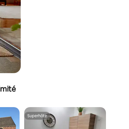
imité
Superhôte
Superhôte