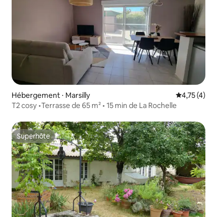
Hébergement ⋅ Marsilly
Évaluation m
4,75 (4)
T2 cosy •Terrasse de 65 m² • 15 min de La Rochelle
Superhôte
Superhôte