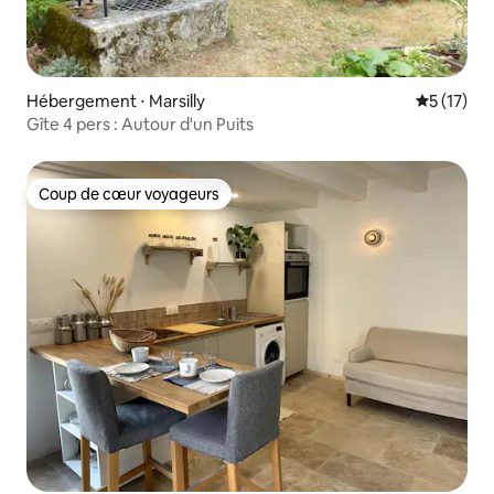
Hébergement ⋅ Marsilly
Évaluation
5 (17)
Gîte 4 pers : Autour d'un Puits
Coup de cœur voyageurs
Coup de cœur voyageurs