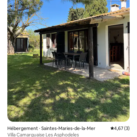
Hébergement ⋅ Saintes-Maries-de-la-Mer
Évaluation m
4,67 (3)
Villa Camarguaise Les Asphodeles