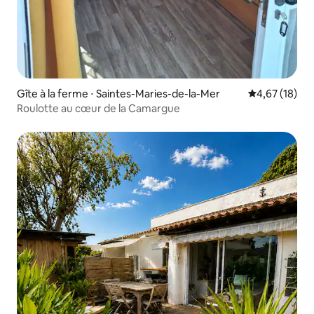
Gîte à la ferme ⋅ Saintes-Maries-de-la-Mer
Évaluation mo
4,67 (18)
Roulotte au cœur de la Camargue