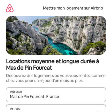
Aller
directement
Mettre mon logement sur Airbnb
au
contenu
Locations moyenne et longue durée à
Mas de Pin Fourcat
Découvrez des logements où vous vous sentez comme
chez vous pour un séjour d'un mois ou plus.
Adresse
Lorsque les résultats s'affichent, utilisez les flèches vers le hau
Arrivée