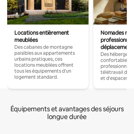
Locations entièrement
Nomades num
meublées
professionnel
déplacement
Des cabanes de montagne
paisibles aux appartements
Des hébergem
urbains pratiques, ces
confortables p
locations meublées offrent
professionnels
tous les équipements d'un
télétravail dis
logement standard.
et d'espaces de
Équipements et avantages des séjours
longue durée