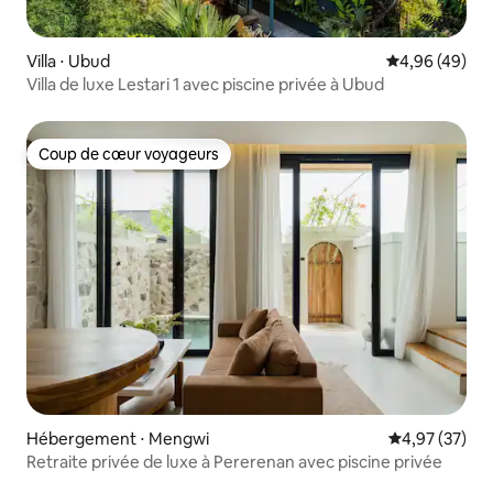
Villa ⋅ Ubud
Évaluation mo
4,96 (49)
Villa de luxe Lestari 1 avec piscine privée à Ubud
Coup de cœur voyageurs
Coup de cœur voyageurs
Hébergement ⋅ Mengwi
Évaluation mo
4,97 (37)
Retraite privée de luxe à Pererenan avec piscine privée