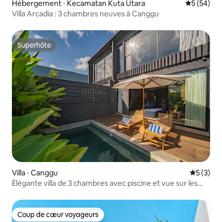
Hébergement ⋅ Kecamatan Kuta Utara
Évaluation
5 (54)
Villa Arcadia : 3 chambres neuves à Canggu
Superhôte
Superhôte
Villa ⋅ Canggu
Évaluatio
5 (3)
Élégante villa de 3 chambres avec piscine et vue sur les
rizières à Canggu
Coup de cœur voyageurs
Coup de cœur voyageurs