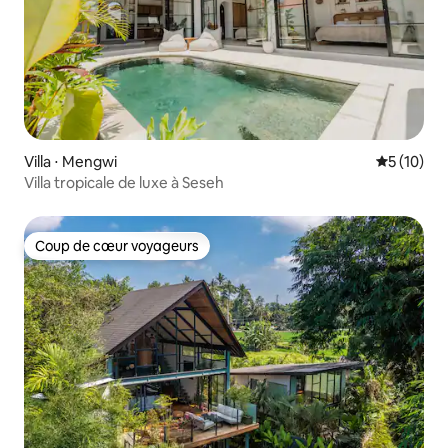
Villa ⋅ Mengwi
Évaluation
5 (10)
Villa tropicale de luxe à Seseh
Coup de cœur voyageurs
Coup de cœur voyageurs