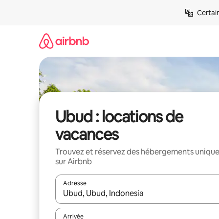
Aller
Certai
directement
au
contenu
Ubud : locations de
vacances
Trouvez et réservez des hébergements uniqu
sur Airbnb
Adresse
Lorsque les résultats s'affichent, utilisez les flèc
Arrivée