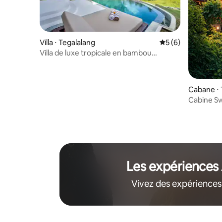
Villa ⋅ Tegalalang
Évaluation moyenn
5 (6)
Villa de luxe tropicale en bambou
Aliapard I
Cabane ⋅ 
Cabine S
Les expériences
Vivez des expériences