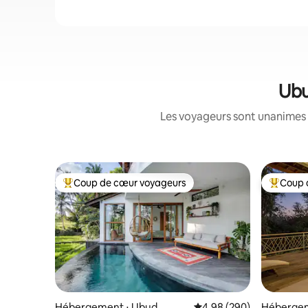
Ubu
Les voyageurs sont unanimes 
Coup de cœur voyageurs
Coup 
Coups de cœur voyageurs les plus appréciés
Coups de
Hébergement ⋅ Ubud
Évaluation moyenne sur 
4,98 (290)
Hébergem