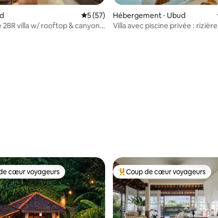
 sur la base de 22 commentaires : 5 sur 5
ud
Évaluation moyenne sur la base de 57 co
5 (57)
Hébergement ⋅ Ubud
2BR villa w/ rooftop & canyon
Villa avec piscine privée : rizièr
bud
sur la nature
de cœur voyageurs
Coup de cœur voyageurs
 cœur voyageurs les plus appréciés
Coups de cœur voyageurs les p