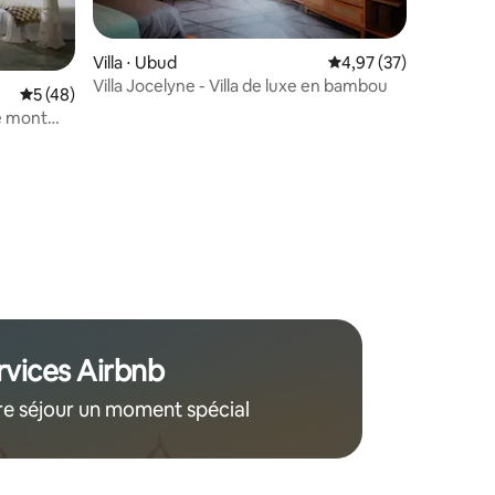
Villa ⋅ Ubud
Évaluation moyenne su
4,97 (37)
Villa Jocelyne - Villa de luxe en bambou
Évaluation moyenne sur la base de 48 commentaires : 5 sur 5
5 (48)
le mont
7 minutes
mmentaires : 5 sur 5
rvices Airbnb
re séjour un moment spécial