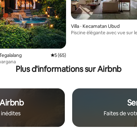
e sur la base de 6 commentaires : 5 sur 5
Villa ⋅ Kecamatan Ubud
Piscine élégante avec vue sur 
avec vue sur le mont Agung, à 
d'Ubud
Tegalalang
Évaluation moyenne sur la base de 65 co
5 (65)
wargana
Plus d'informations sur Airbnb
 Airbnb
Se
 inédites
Faites de vot