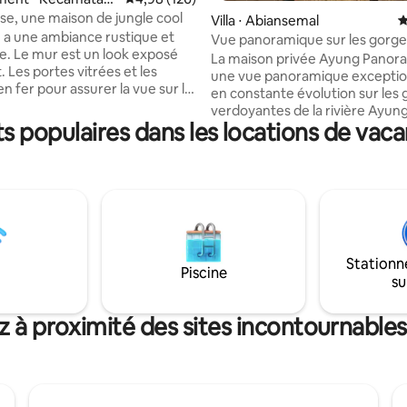
se, une maison de jungle cool
Villa ⋅ Abiansemal
É
 a une ambiance rustique et
Vue panoramique sur les gorge
le. Le mur est un look exposé
au lever du soleil.
La maison privée Ayung Panor
 Les portes vitrées et les
une vue panoramique exceptio
n fer pour assurer la vue sur la
en constante évolution sur les
uis la majeure partie de la
verdoyantes de la rivière Ayung
n élément d'éclairage frais et
 populaires dans les locations de vac
direction des rizières d'Ubud. 
t joliment installé. Les
un vaste domaine privé en terr
ont principalement fabriqués
appartenant à une famille roya
recyclé. Un grand espace
balinaise, et situé au sommet d
r la cuisine, la salle à manger
falaise surplombant les gorges 
n. Le petit déjeuner quotidien
rivière Ayung. Le chant des oise
de
bruit des rapides de la rivière s
le donnant sur la belle vue sur
omniprésents. Une brise fluvial
Stationn
la maison. Un lever de soleil po
Piscine
unique et tranquille dans la
su
réveiller ! C'est un lieu unique e
inspirant. C'est magique. C'est
C'est éphémère !
z à proximité des sites incontournable