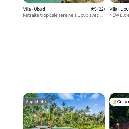
Villa ⋅ Ubud
Évaluation moyenne
5 (22)
Villa ⋅ Ub
Retraite tropicale sereine à Ubud avec un
NEW Luxe 
grand jardin
views, U
Superhôte
Coup 
Superhôte
Coups de