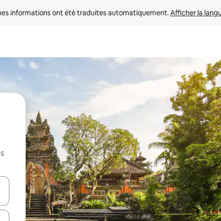
nes informations ont été traduites automatiquement. 
Afficher la lang
es
hes vers le haut et vers le bas pour les parcourir ou en appuyant et en fai