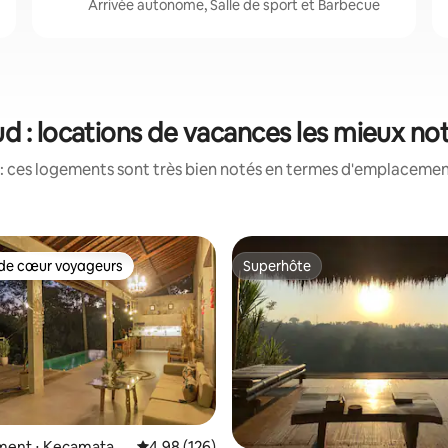
Arrivée autonome, Salle de sport et Barbecue
d : locations de vacances les mieux no
: ces logements sont très bien notés en termes d'emplacement
de cœur voyageurs
Superhôte
 cœur voyageurs les plus appréciés
Superhôte
la base de 290 commentaires : 4,98 sur 5
ent ⋅ Kecamatan
Évaluation moyenne sur la base de 126 commen
4,98 (126)