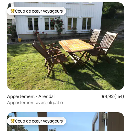
Coup de cœur voyageurs
Coups de cœur voyageurs les plus appréciés
Appartement ⋅ Arendal
Évaluation moy
4,92 (154)
Appartement avec joli patio
Coup de cœur voyageurs
Coups de cœur voyageurs les plus appréciés