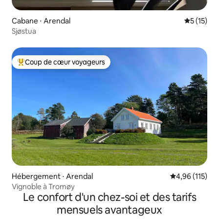
Cabane ⋅ Arendal
Évaluation
5 (15)
Sjøstua
Coup de cœur voyageurs
Coups de cœur voyageurs les plus appréciés
Hébergement ⋅ Arendal
Évaluation moy
4,96 (115)
Vignoble à Tromøy
Le confort d'un chez-soi et des tarifs
mensuels avantageux