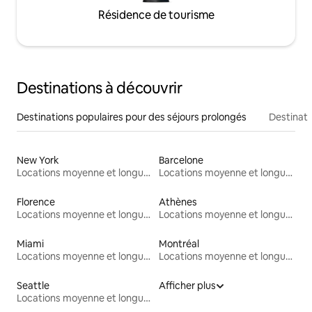
Résidence de tourisme
Destinations à découvrir
Destinations populaires pour des séjours prolongés
Destinati
New York
Barcelone
Locations moyenne et longue durée
Locations moyenne et longue durée
Florence
Athènes
Locations moyenne et longue durée
Locations moyenne et longue durée
Miami
Montréal
Locations moyenne et longue durée
Locations moyenne et longue durée
Seattle
Afficher plus
Locations moyenne et longue durée