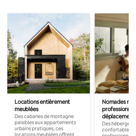
Locations entièrement
Nomades num
meublées
professionnel
déplacement
Des cabanes de montagne
paisibles aux appartements
Des hébergem
urbains pratiques, ces
confortables p
locations meublées offrent
professionnels