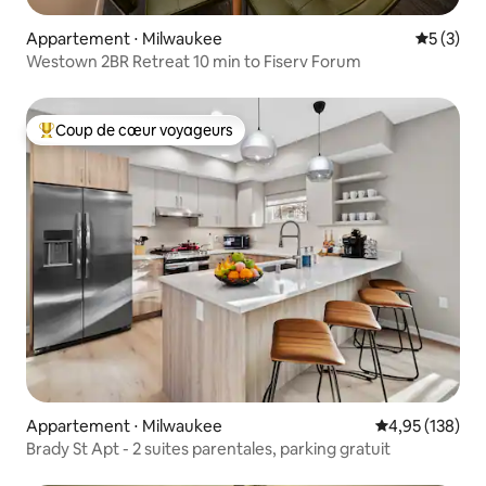
Appartement ⋅ Milwaukee
Évaluatio
5 (3)
Westown 2BR Retreat 10 min to Fiserv Forum
Coup de cœur voyageurs
Coups de cœur voyageurs les plus appréciés
Appartement ⋅ Milwaukee
Évaluation moy
4,95 (138)
Brady St Apt - 2 suites parentales, parking gratuit