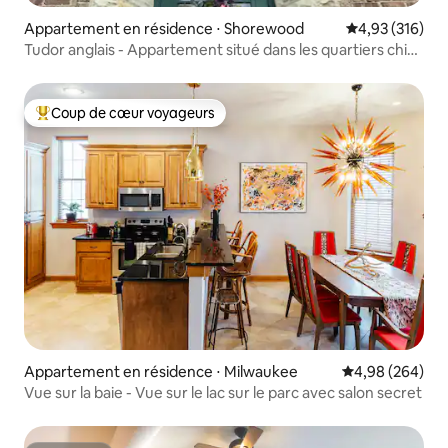
Appartement en résidence ⋅ Shorewood
Évaluation moy
4,93 (316)
Tudor anglais - Appartement situé dans les quartiers chics
à quelques pâtés de maisons de la plage
Coup de cœur voyageurs
Coups de cœur voyageurs les plus appréciés
Appartement en résidence ⋅ Milwaukee
Évaluation moy
4,98 (264)
Vue sur la baie - Vue sur le lac sur le parc avec salon secret