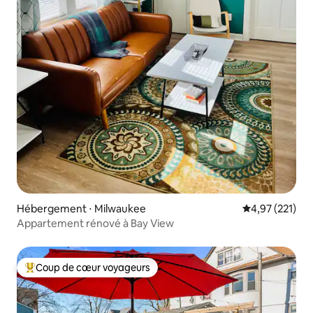
Hébergement ⋅ Milwaukee
Évaluation moy
4,97 (221)
Appartement rénové à Bay View
Coup de cœur voyageurs
Coups de cœur voyageurs les plus appréciés