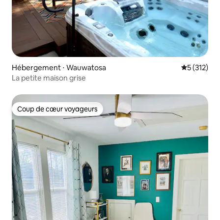
Hébergement ⋅ Wauwatosa
Évaluation 
5 (312)
La petite maison grise
Coup de cœur voyageurs
Coup de cœur voyageurs