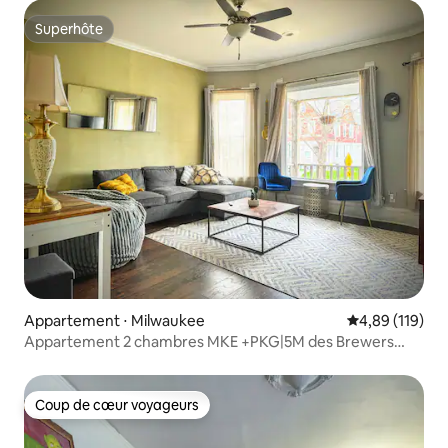
Superhôte
Superhôte
Appartement ⋅ Milwaukee
Évaluation moy
4,89 (119)
Appartement 2 chambres MKE +PKG|5M des Brewers
|15M de l'aéroport
Coup de cœur voyageurs
Coup de cœur voyageurs