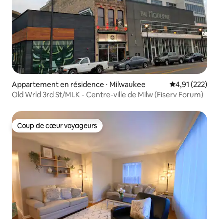
Appartement en résidence ⋅ Milwaukee
Évaluation moy
4,91 (222)
Old Wrld 3rd St/MLK - Centre-ville de Milw (Fiserv Forum)
Coup de cœur voyageurs
Coup de cœur voyageurs