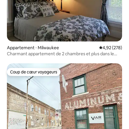
Appartement ⋅ Milwaukee
Évaluation moy
4,92 (278)
Charmant appartement de 2 chambres et plus dans le
haut de Brady St.
Coup de cœur voyageurs
Coup de cœur voyageurs