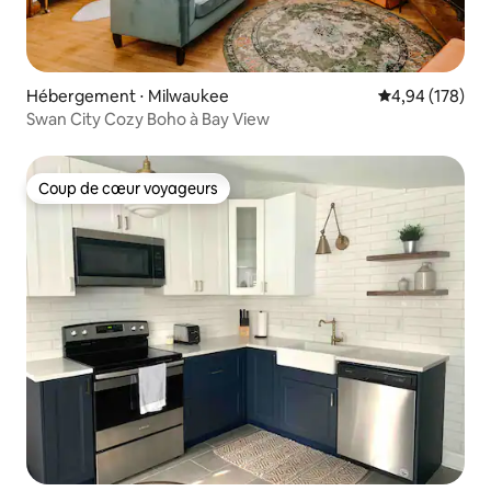
Hébergement ⋅ Milwaukee
Évaluation moy
4,94 (178)
Swan City Cozy Boho à Bay View
Coup de cœur voyageurs
Coup de cœur voyageurs