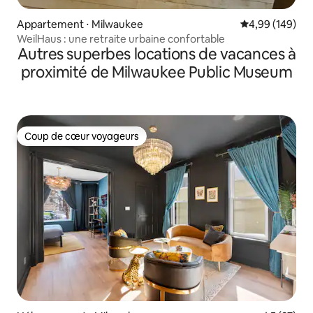
Appartement ⋅ Milwaukee
Évaluation moy
4,99 (149)
WeilHaus : une retraite urbaine confortable
Autres superbes locations de vacances à
proximité de Milwaukee Public Museum
Coup de cœur voyageurs
Coup de cœur voyageurs