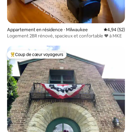
Appartement en résidence ⋅ Milwaukee
Évaluation mo
4,94 (52)
Logement 2BR rénové, spacieux et confortable ❤️ à MKE
Coup de cœur voyageurs
Coups de cœur voyageurs les plus appréciés