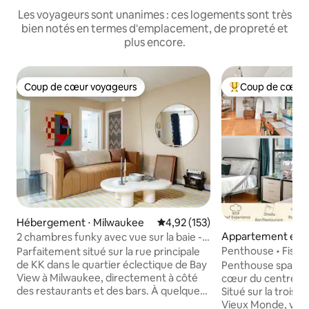
Les voyageurs sont unanimes : ces logements sont très
bien notés en termes d'emplacement, de propreté et
plus encore.
Coup de cœur voyageurs
Coup de cœur 
Coup de cœur voyageurs
Coups de cœur vo
Hébergement ⋅ Milwaukee
Évaluation moyenne sur la base 
4,92 (153)
Appartement en r
2 chambres funky avec vue sur la baie -
⋅ Milwaukee
parking inclus
Penthouse • Fiserv
Parfaitement situé sur la rue principale
grandes vues sur la
de KK dans le quartier éclectique de Bay
Penthouse spacieu
View à Milwaukee, directement à côté
cœur du centre-vil
des restaurants et des bars. À quelques
Situé sur la trois
minutes du centre-ville, de Summerfest
Vieux Monde, vous