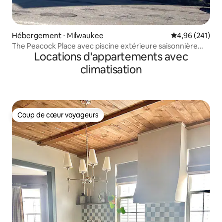
Hébergement ⋅ Milwaukee
Évaluation moy
4,96 (241)
The Peacock Place avec piscine extérieure saisonnière
Locations d'appartements avec
partagée
climatisation
Coup de cœur voyageurs
Coup de cœur voyageurs