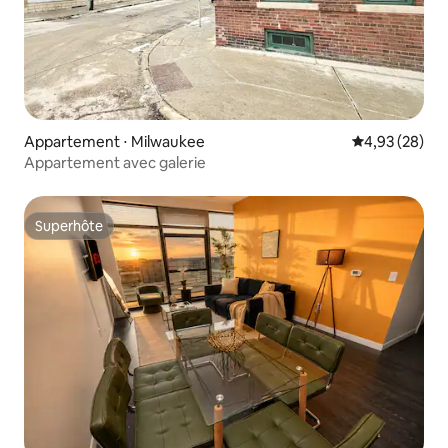
Appartement ⋅ Milwaukee
Évaluation mo
4,93 (28)
Appartement avec galerie
Superhôte
Superhôte