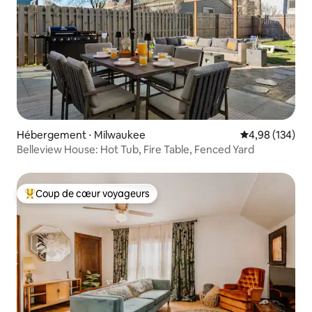
Hébergement ⋅ Milwaukee
Évaluation moy
4,98 (134)
Belleview House: Hot Tub, Fire Table, Fenced Yard
Coup de cœur voyageurs
Coups de cœur voyageurs les plus appréciés