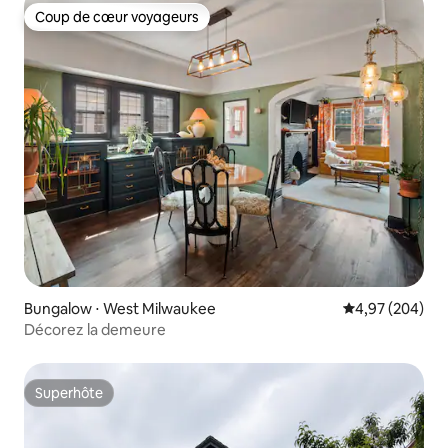
Coup de cœur voyageurs
Coup de cœur voyageurs
Bungalow ⋅ West Milwaukee
Évaluation moy
4,97 (204)
Décorez la demeure
Superhôte
Superhôte