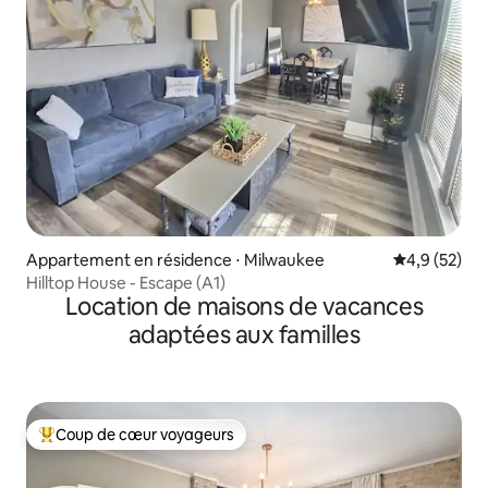
Appartement en résidence ⋅ Milwaukee
Évaluation m
4,9 (52)
Hilltop House - Escape (A1)
Location de maisons de vacances
adaptées aux familles
Coup de cœur voyageurs
Coups de cœur voyageurs les plus appréciés