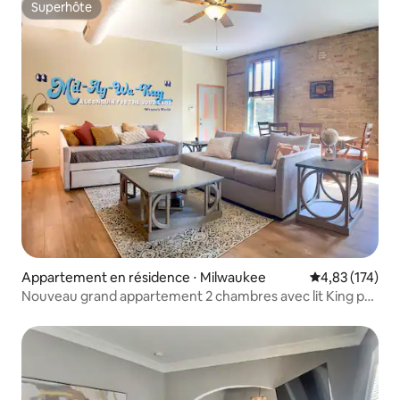
Superhôte
Superhôte
Appartement en résidence ⋅ Milwaukee
Évaluation moy
4,83 (174)
Nouveau grand appartement 2 chambres avec lit King par
FiservForum/3rd St