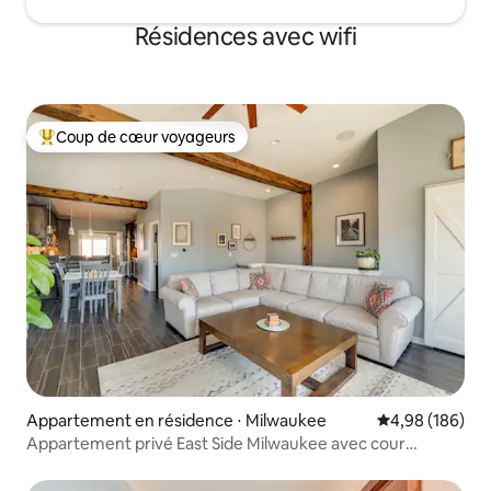
Résidences avec wifi
Coup de cœur voyageurs
Coups de cœur voyageurs les plus appréciés
Appartement en résidence ⋅ Milwaukee
Évaluation moy
4,98 (186)
Appartement privé East Side Milwaukee avec cour
clôturée