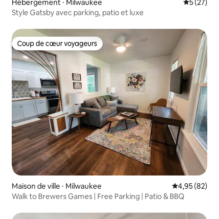
Hébergement ⋅ Milwaukee
Évaluation
5 (27)
Style Gatsby avec parking, patio et luxe
Coup de cœur voyageurs
Coup de cœur voyageurs
Maison de ville ⋅ Milwaukee
Évaluation mo
4,95 (82)
Walk to Brewers Games | Free Parking | Patio & BBQ