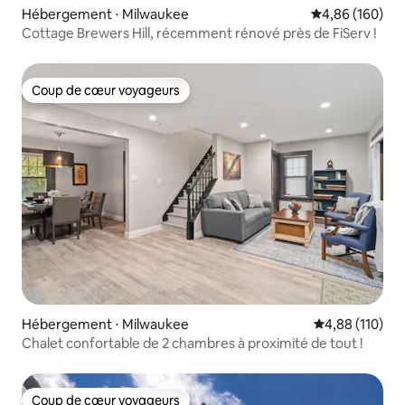
Hébergement ⋅ Milwaukee
Évaluation moy
4,86 (160)
Cottage Brewers Hill, récemment rénové près de FiServ !
Coup de cœur voyageurs
Coup de cœur voyageurs
Hébergement ⋅ Milwaukee
Évaluation moy
4,88 (110)
Chalet confortable de 2 chambres à proximité de tout !
Coup de cœur voyageurs