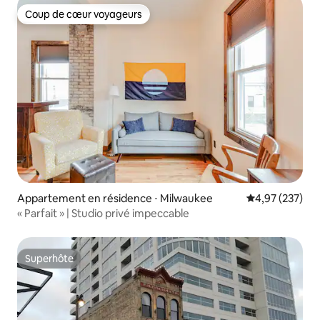
Coup de cœur voyageurs
Coup de cœur voyageurs
Appartement en résidence ⋅ Milwaukee
Évaluation moy
4,97 (237)
« Parfait » | Studio privé impeccable
Superhôte
Superhôte