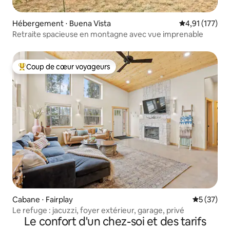
Hébergement ⋅ Buena Vista
Évaluation moy
4,91 (177)
Retraite spacieuse en montagne avec vue imprenable
Coup de cœur voyageurs
Coups de cœur voyageurs les plus appréciés
Cabane ⋅ Fairplay
Évaluation
5 (37)
Le refuge : jacuzzi, foyer extérieur, garage, privé
Le confort d'un chez-soi et des tarifs