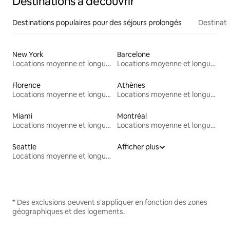
Destinations à découvrir
Destinations populaires pour des séjours prolongés
Destinati
New York
Barcelone
Locations moyenne et longue durée
Locations moyenne et longue durée
Florence
Athènes
Locations moyenne et longue durée
Locations moyenne et longue durée
Miami
Montréal
Locations moyenne et longue durée
Locations moyenne et longue durée
Seattle
Afficher plus
Locations moyenne et longue durée
* Des exclusions peuvent s'appliquer en fonction des zones
géographiques et des logements.