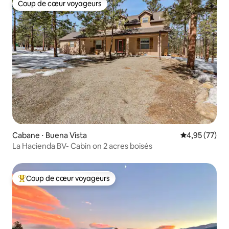
Coup de cœur voyageurs
Coup de cœur voyageurs
Cabane ⋅ Buena Vista
Évaluation mo
4,95 (77)
La Hacienda BV- Cabin on 2 acres boisés
Coup de cœur voyageurs
Coups de cœur voyageurs les plus appréciés