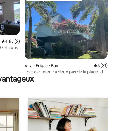
Évaluation moyenne sur la base de 3 commentaires : 4,67 sur 5
4,67 (3)
n Getaway
ntaires : 4,92 sur 5
Villa ⋅ Frigate Bay
Évaluation moyenne
5 (31)
Loft caribéen : à deux pas de la plage, des
avantageux
bars, des taxis et des divertissements