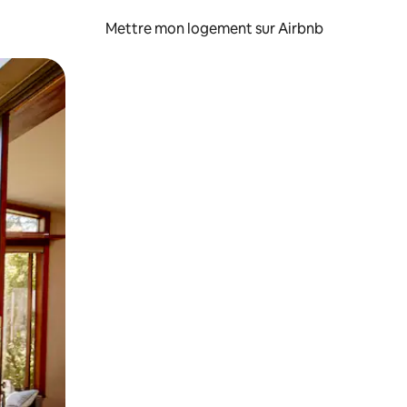
Mettre mon logement sur Airbnb
sant glisser.