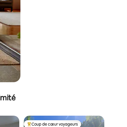
imité
Coup de cœur voyageurs
Coups de cœur voyageurs les plus appréciés