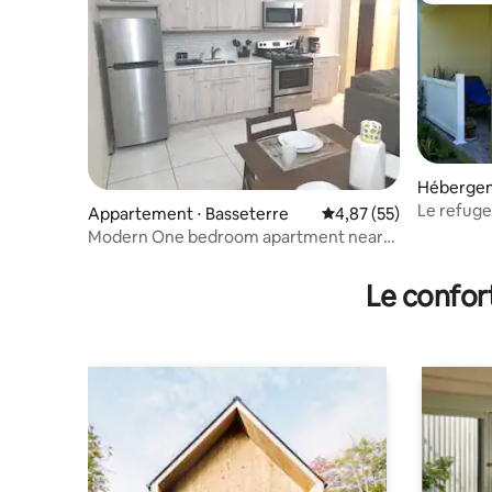
Hébergem
Le refuge 
Appartement ⋅ Basseterre
Évaluation moyenne su
4,87 (55)
Modern One bedroom apartment near
Airport & City
Le confor