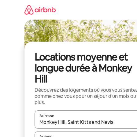
Aller
directement
au
contenu
Locations moyenne et
longue durée à Monkey
Hill
Découvrez des logements où vous vous sente
comme chez vous pour un séjour d'un mois ou
plus.
Adresse
Lorsque les résultats s'affichent, utilisez les flèc
Arrivée