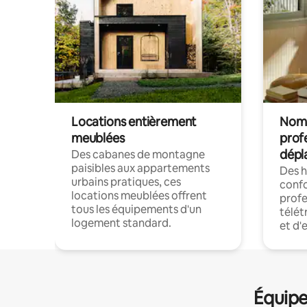
Locations entièrement
Noma
meublées
prof
dépl
Des cabanes de montagne
paisibles aux appartements
Des 
urbains pratiques, ces
confo
locations meublées offrent
profe
tous les équipements d'un
télét
logement standard.
et d'
Équipe