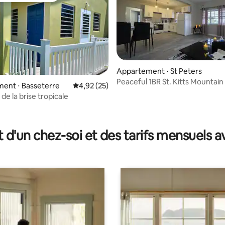
Appartement ⋅ St Peters
Peaceful 1BR St. Kitts Mountai
ent ⋅ Basseterre
Évaluation moyenne sur la base de 25 comme
4,92 (25)
de la brise tropicale
r la base de 55 commentaires : 4,87 sur 5
t d'un chez-soi et des tarifs mensuels 