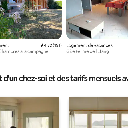
ment
Évaluation moyenne sur la base de 191 comme
4,72 (191)
Logement de vacances
 Chambres à la campagne
Gîte Ferme de l'Etang
 la base de 79 commentaires : 4,97 sur 5
t d'un chez-soi et des tarifs mensuels 