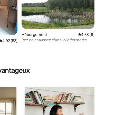
Hébergement
Évaluation moyenne s
4,38 (8)
Rez de chaussez d'une jolie fermette
ntaires : 4,72 sur 5
Évaluation moyenne sur la base de 53 commentaires : 4,92 sur 5
4,92 (53)
avantageux