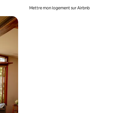
Mettre mon logement sur Airbnb
sant glisser.