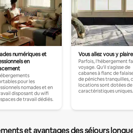
des numériques et
Vous allez vous y plaire
essionnels en
Parfois, l'hébergement fai
voyage. Qu'il s'agisse de
acement
cabanes à flanc de falais
hébergements
de péniches tranquilles, 
rtables pour les
locations sont dotées de
ssionnels nomades et en
caractéristiques uniques
ravail disposant du wifi
espaces de travail dédiés.
ments et avantages des séjours longu