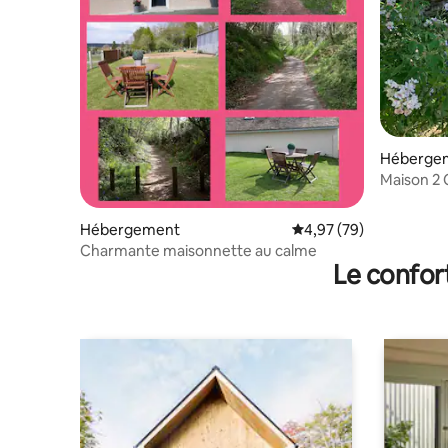
Héberge
Maison 2
Hébergement
Évaluation moyenne sur
4,97 (79)
Charmante maisonnette au calme
Le confor