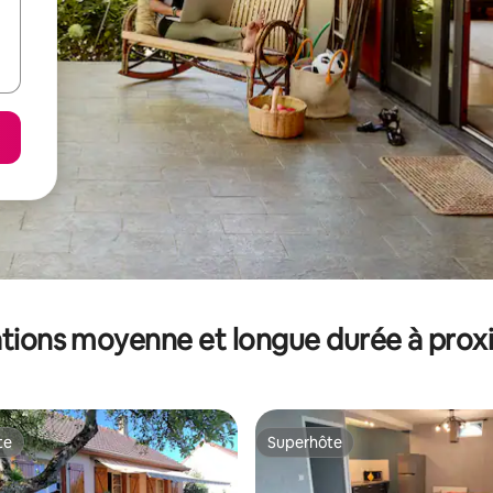
tions moyenne et longue durée à prox
te
Superhôte
te
Superhôte