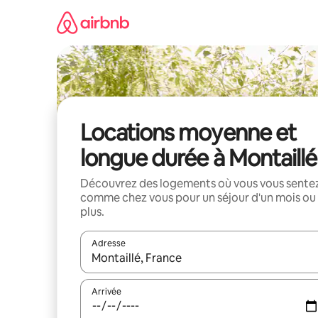
Aller
directement
au
contenu
Locations moyenne et
longue durée à Montaillé
Découvrez des logements où vous vous sente
comme chez vous pour un séjour d'un mois ou
plus.
Adresse
Lorsque les résultats s'affichent, utilisez les flèc
Arrivée