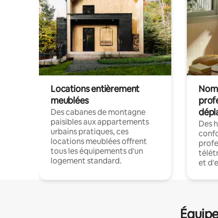
Locations entièrement
Noma
meublées
prof
dépl
Des cabanes de montagne
paisibles aux appartements
Des 
urbains pratiques, ces
confo
locations meublées offrent
profe
tous les équipements d'un
télét
logement standard.
et d'
Équipe