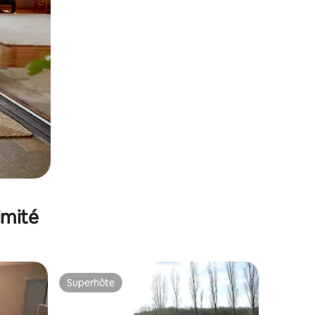
imité
Superhôte
Superhôte