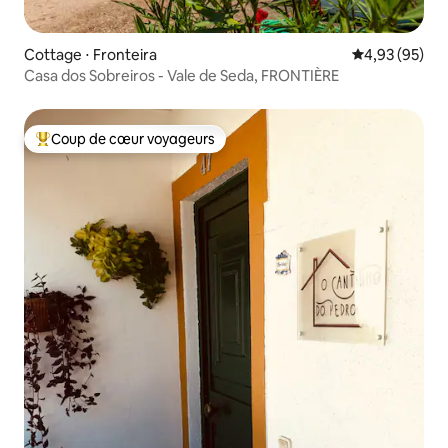
Cottage ⋅ Fronteira
Évaluation mo
4,93 (95)
Casa dos Sobreiros - Vale de Seda, FRONTIÈRE
Coup de cœur voyageurs
Coups de cœur voyageurs les plus appréciés