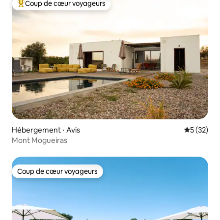
Coup de cœur voyageurs
Coups de cœur voyageurs les plus appréciés
Hébergement ⋅ Avis
Évaluation
5 (32)
Mont Mogueiras
Coup de cœur voyageurs
Coup de cœur voyageurs