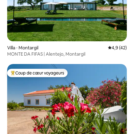
Villa ⋅ Montargil
Évaluation m
4,9 (42)
MONTE DA FIFAS | Alentejo, Montargil
Coup de cœur voyageurs
Coups de cœur voyageurs les plus appréciés