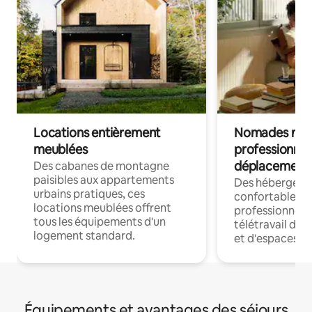
Locations entièrement
Nomades num
meublées
professionnel
déplacement
Des cabanes de montagne
paisibles aux appartements
Des hébergem
urbains pratiques, ces
confortables p
locations meublées offrent
professionnels
tous les équipements d'un
télétravail dis
logement standard.
et d'espaces de
Équipements et avantages des séjours