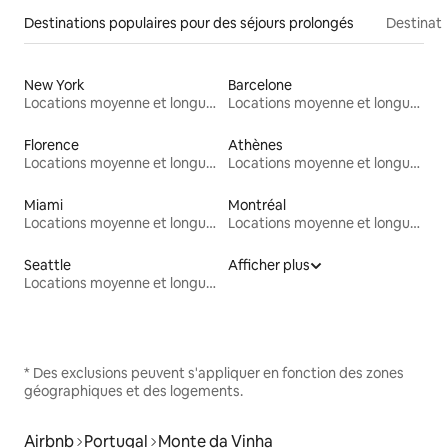
Destinations populaires pour des séjours prolongés
Destinati
New York
Barcelone
Locations moyenne et longue durée
Locations moyenne et longue durée
Florence
Athènes
Locations moyenne et longue durée
Locations moyenne et longue durée
Miami
Montréal
Locations moyenne et longue durée
Locations moyenne et longue durée
Seattle
Afficher plus
Locations moyenne et longue durée
* Des exclusions peuvent s'appliquer en fonction des zones
géographiques et des logements.
Airbnb
Portugal
Monte da Vinha