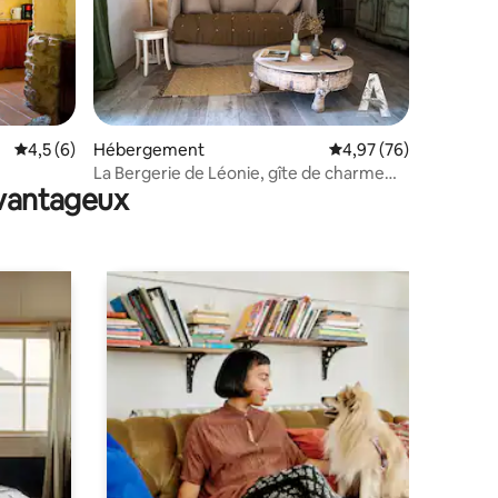
ntaires : 4,81 sur 5
Évaluation moyenne sur la base de 6 commentaires : 4,5 sur 5
4,5 (6)
Hébergement
Évaluation moyenne su
4,97 (76)
La Bergerie de Léonie, gîte de charme
avantageux
proche Saoû