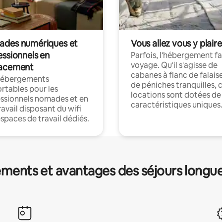
des numériques et
Vous allez vous y plaire
essionnels en
Parfois, l'hébergement fai
voyage. Qu'il s'agisse de
acement
cabanes à flanc de falais
hébergements
de péniches tranquilles, 
rtables pour les
locations sont dotées de
ssionnels nomades et en
caractéristiques uniques
ravail disposant du wifi
espaces de travail dédiés.
ments et avantages des séjours longu