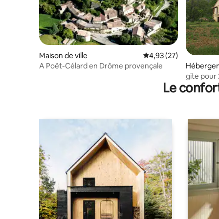
Maison de ville
Évaluation moyenne su
4,93 (27)
A Poët-Célard en Drôme provençale
Héberge
gite pour
Le confor