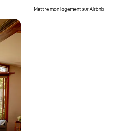
Mettre mon logement sur Airbnb
sant glisser.