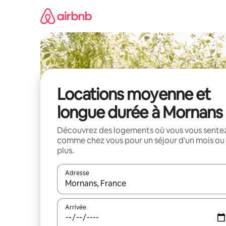
Aller
directement
au
contenu
Locations moyenne et
longue durée à Mornans
Découvrez des logements où vous vous sente
comme chez vous pour un séjour d'un mois ou
plus.
Adresse
Lorsque les résultats s'affichent, utilisez les flèc
Arrivée