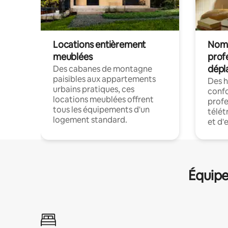
Locations entièrement
Noma
meublées
prof
dépl
Des cabanes de montagne
paisibles aux appartements
Des 
urbains pratiques, ces
confo
locations meublées offrent
profe
tous les équipements d'un
télét
logement standard.
et d'
Équipe