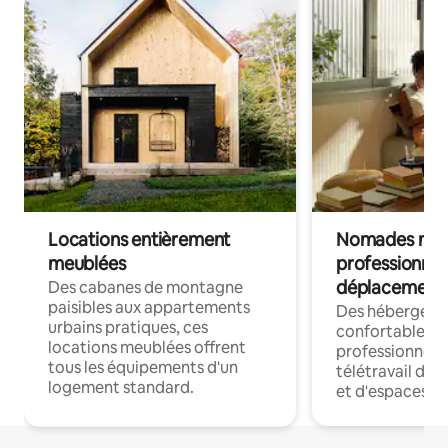
Locations entièrement
Nomades num
meublées
professionnel
déplacement
Des cabanes de montagne
paisibles aux appartements
Des hébergem
urbains pratiques, ces
confortables p
locations meublées offrent
professionnels
tous les équipements d'un
télétravail dis
logement standard.
et d'espaces de