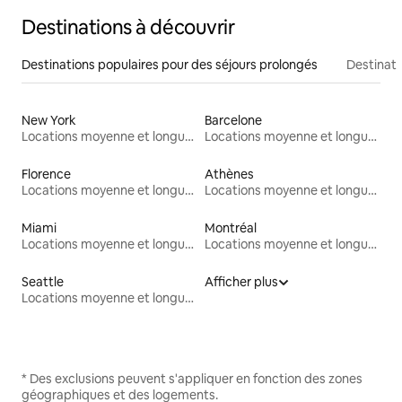
Destinations à découvrir
Destinations populaires pour des séjours prolongés
Destinati
New York
Barcelone
Locations moyenne et longue durée
Locations moyenne et longue durée
Florence
Athènes
Locations moyenne et longue durée
Locations moyenne et longue durée
Miami
Montréal
Locations moyenne et longue durée
Locations moyenne et longue durée
Seattle
Afficher plus
Locations moyenne et longue durée
* Des exclusions peuvent s'appliquer en fonction des zones
géographiques et des logements.