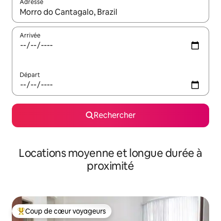
Adresse
Lorsque les résultats s'affichent, utilisez les flèches vers le hau
Arrivée
Départ
Rechercher
Locations moyenne et longue durée à
proximité
Coup de cœur voyageurs
Coups de cœur voyageurs les plus appréciés