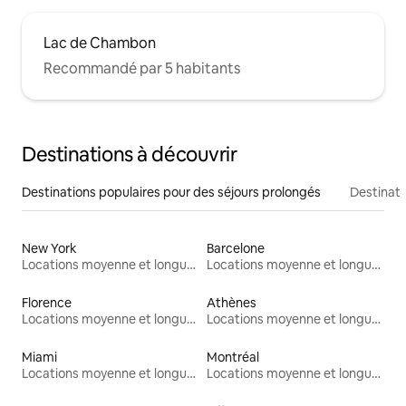
Lac de Chambon
Recommandé par 5 habitants
Destinations à découvrir
Destinations populaires pour des séjours prolongés
Destinati
New York
Barcelone
Locations moyenne et longue durée
Locations moyenne et longue durée
Florence
Athènes
Locations moyenne et longue durée
Locations moyenne et longue durée
Miami
Montréal
Locations moyenne et longue durée
Locations moyenne et longue durée