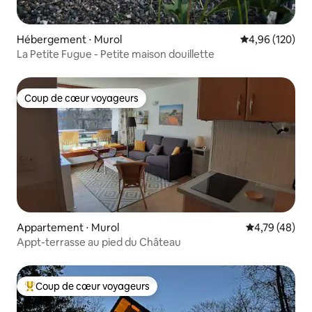
Hébergement ⋅ Murol
Évaluation moy
4,96 (120)
La Petite Fugue - Petite maison douillette
Coup de cœur voyageurs
Coup de cœur voyageurs
Appartement ⋅ Murol
Évaluation mo
4,79 (48)
Appt-terrasse au pied du Château
Coup de cœur voyageurs
Coups de cœur voyageurs les plus appréciés