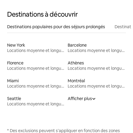
Destinations à découvrir
Destinations populaires pour des séjours prolongés
Destinati
New York
Barcelone
Locations moyenne et longue durée
Locations moyenne et longue durée
Florence
Athènes
Locations moyenne et longue durée
Locations moyenne et longue durée
Miami
Montréal
Locations moyenne et longue durée
Locations moyenne et longue durée
Seattle
Afficher plus
Locations moyenne et longue durée
* Des exclusions peuvent s'appliquer en fonction des zones