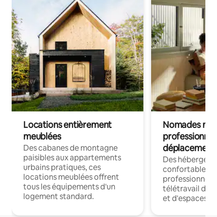
Locations entièrement
Nomades num
meublées
professionnel
déplacement
Des cabanes de montagne
paisibles aux appartements
Des hébergem
urbains pratiques, ces
confortables p
locations meublées offrent
professionnels
tous les équipements d'un
télétravail dis
logement standard.
et d'espaces de