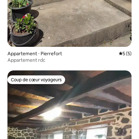
Appartement ⋅ Pierrefort
Évaluatio
5 (5)
Appartement rdc
Coup de cœur voyageurs
Coup de cœur voyageurs