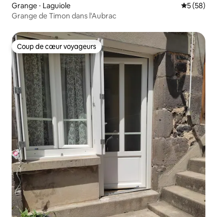
Grange ⋅ Laguiole
Évaluation
5 (58)
Grange de Timon dans l'Aubrac
Coup de cœur voyageurs
Coup de cœur voyageurs