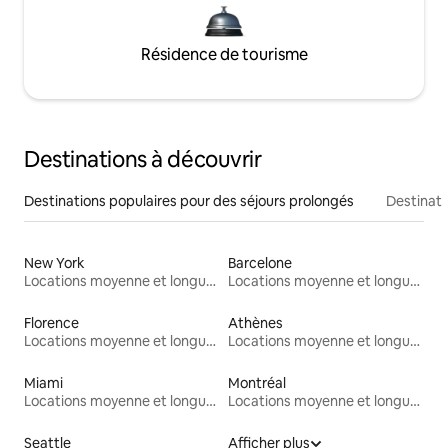
Résidence de tourisme
Destinations à découvrir
Destinations populaires pour des séjours prolongés
Destinati
New York
Barcelone
Locations moyenne et longue durée
Locations moyenne et longue durée
Florence
Athènes
Locations moyenne et longue durée
Locations moyenne et longue durée
Miami
Montréal
Locations moyenne et longue durée
Locations moyenne et longue durée
Seattle
Afficher plus