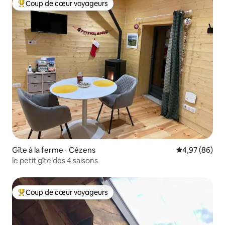
Coup de cœur voyageurs
Coups de cœur voyageurs les plus appréciés
Gîte à la ferme ⋅ Cézens
Évaluation mo
4,97 (86)
le petit gîte des 4 saisons
Coup de cœur voyageurs
Coups de cœur voyageurs les plus appréciés