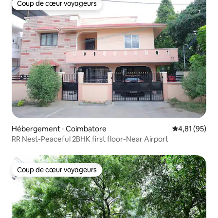
Coup de cœur voyageurs
Coup de cœur voyageurs
Hébergement ⋅ Coimbatore
Évaluation mo
4,81 (95)
RR Nest-Peaceful 2BHK first floor-Near Airport
Coup de cœur voyageurs
Coup de cœur voyageurs