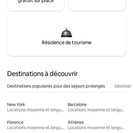
gratuit sur place
Résidence de tourisme
Destinations à découvrir
Destinations populaires pour des séjours prolongés
Destinati
New York
Barcelone
Locations moyenne et longue durée
Locations moyenne et longue durée
Florence
Athènes
Locations moyenne et longue durée
Locations moyenne et longue durée