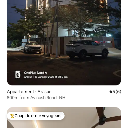
Appartement ⋅ Arasur
Évaluatio
5 (6)
800m from Avinash Road- NH
Coup de cœur voyageurs
Coups de cœur voyageurs les plus appréciés