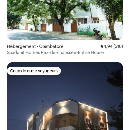
Hébergement ⋅ Coimbatore
Évaluation moy
4,94 (310)
Spadunit Homes Rez-de-chaussée-Entire House
Coup de cœur voyageurs
Coup de cœur voyageurs