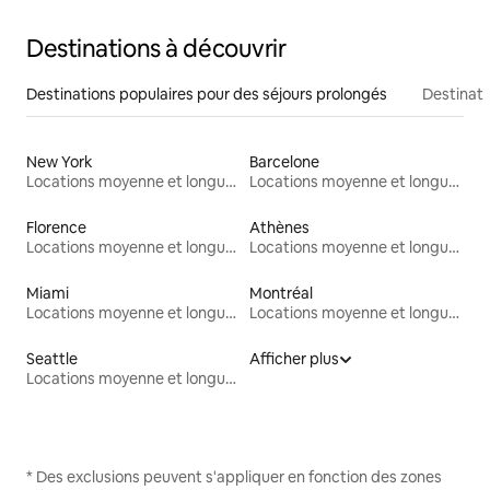
Destinations à découvrir
Destinations populaires pour des séjours prolongés
Destinati
New York
Barcelone
Locations moyenne et longue durée
Locations moyenne et longue durée
Florence
Athènes
Locations moyenne et longue durée
Locations moyenne et longue durée
Miami
Montréal
Locations moyenne et longue durée
Locations moyenne et longue durée
Seattle
Afficher plus
Locations moyenne et longue durée
* Des exclusions peuvent s'appliquer en fonction des zones