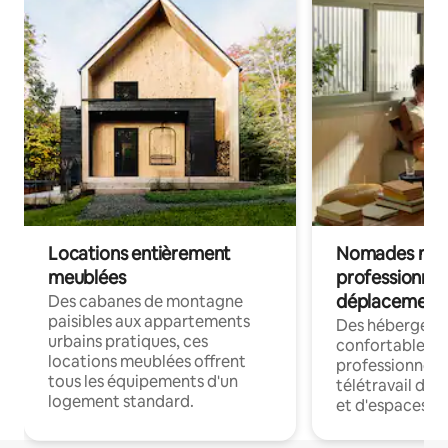
Locations entièrement
Nomades num
meublées
professionnel
déplacement
Des cabanes de montagne
paisibles aux appartements
Des hébergem
urbains pratiques, ces
confortables p
locations meublées offrent
professionnels
tous les équipements d'un
télétravail dis
logement standard.
et d'espaces de