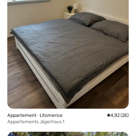
Appartement ⋅ Litomerice
Évaluation mo
4,92 (26)
Appartements Jägerhaus 1