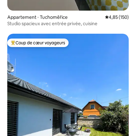
Appartement ⋅ Tuchoměřice
Évaluation moy
4,85 (150)
Studio spacieux avec entrée privée, cuisine
Coup de cœur voyageurs
Coups de cœur voyageurs les plus appréciés