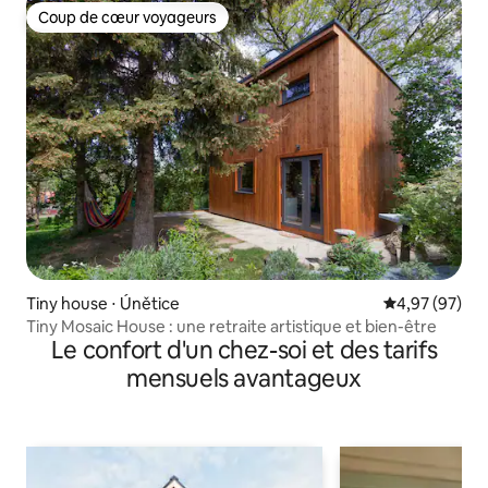
Coup de cœur voyageurs
Coup de cœur voyageurs
Tiny house ⋅ Únětice
Évaluation mo
4,97 (97)
Tiny Mosaic House : une retraite artistique et bien-être
Le confort d'un chez-soi et des tarifs
mensuels avantageux