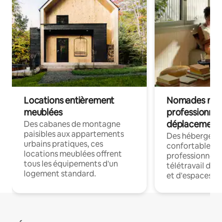
Locations entièrement
Nomades num
meublées
professionnel
déplacement
Des cabanes de montagne
paisibles aux appartements
Des hébergem
urbains pratiques, ces
confortables p
locations meublées offrent
professionnels
tous les équipements d'un
télétravail dis
logement standard.
et d'espaces de