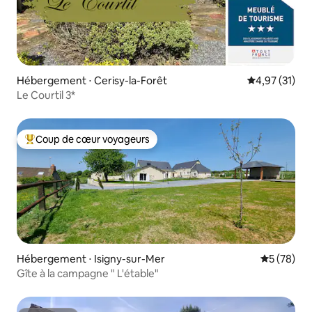
Hébergement ⋅ Cerisy-la-Forêt
Évaluation mo
4,97 (31)
Le Courtil 3*
Coup de cœur voyageurs
Coups de cœur voyageurs les plus appréciés
Hébergement ⋅ Isigny-sur-Mer
Évaluation
5 (78)
Gîte à la campagne " L'étable"