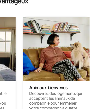
avantageux
Animaux bienvenus
t le
Découvrez des logements qui
acceptent les animaux de
e ou
compagnie pour emmener
ces
votre compagnon à quatre