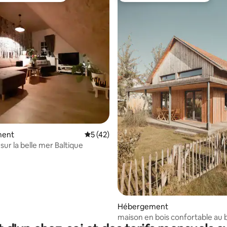
 sur la base de 12 commentaires : 5 sur 5
ment
Évaluation moyenne sur la base de 42 co
5 (42)
sur la belle mer Baltique
Hébergement
maison en bois confortable au 
lac