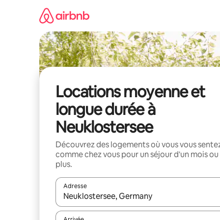
Aller
directement
au
contenu
Locations moyenne et
longue durée à
Neuklostersee
Découvrez des logements où vous vous sente
comme chez vous pour un séjour d'un mois ou
plus.
Adresse
Lorsque les résultats s'affichent, utilisez les flèc
Arrivée