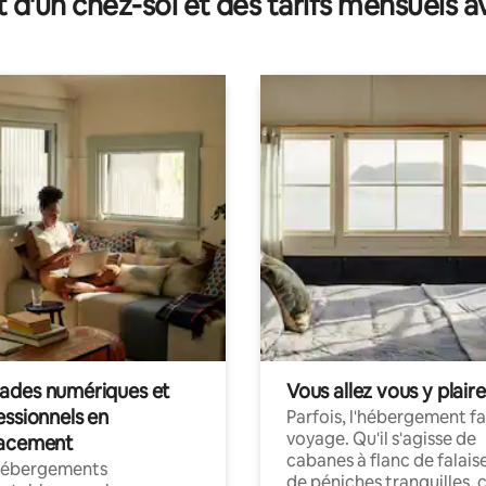
t d'un chez-soi et des tarifs mensuels 
des numériques et
Vous allez vous y plaire
essionnels en
Parfois, l'hébergement fai
voyage. Qu'il s'agisse de
acement
cabanes à flanc de falais
hébergements
de péniches tranquilles, 