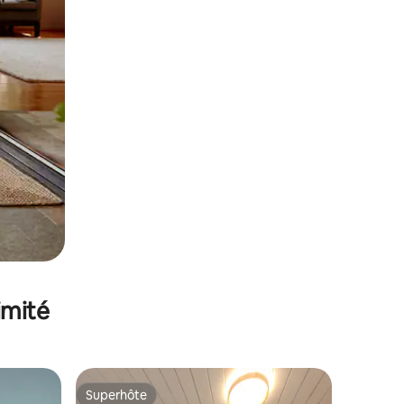
imité
Superhôte
Superhôte