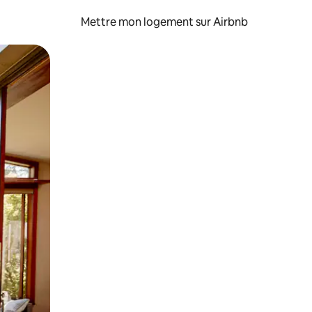
Mettre mon logement sur Airbnb
sant glisser.