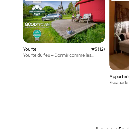
Yourte
Évaluation moyenne
5 (12)
Yourte du feu – Dormir comme les
nomades (3 pers.)
Apparte
Escapade 