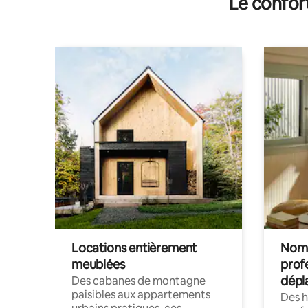
Le confor
Locations entièrement
Noma
meublées
prof
dépl
Des cabanes de montagne
paisibles aux appartements
Des 