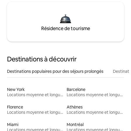
Résidence de tourisme
Destinations à découvrir
Destinations populaires pour des séjours prolongés
Destinati
New York
Barcelone
Locations moyenne et longue durée
Locations moyenne et longue durée
Florence
Athènes
Locations moyenne et longue durée
Locations moyenne et longue durée
Miami
Montréal
Locations moyenne et longue durée
Locations moyenne et longue durée