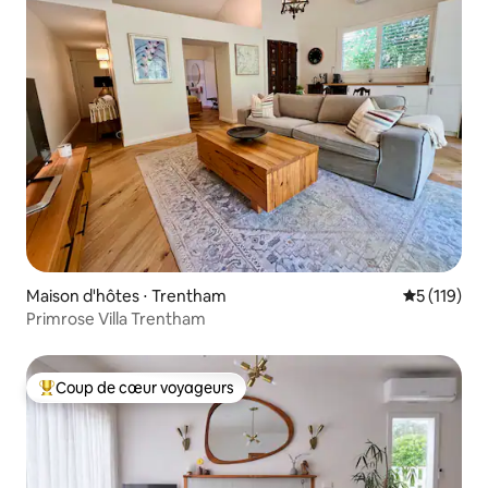
Maison d'hôtes ⋅ Trentham
Évaluation 
5 (119)
Primrose Villa Trentham
Coup de cœur voyageurs
Coups de cœur voyageurs les plus appréciés