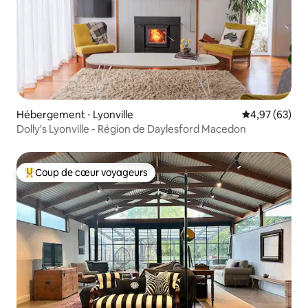
Hébergement ⋅ Lyonville
Évaluation mo
4,97 (63)
Dolly's Lyonville - Région de Daylesford Macedon
Coup de cœur voyageurs
Coups de cœur voyageurs les plus appréciés