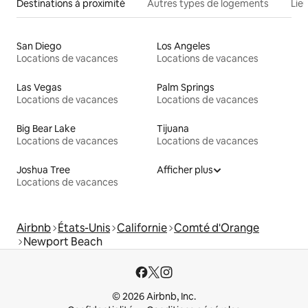
Destinations à proximité
Autres types de logements
Lie
San Diego
Los Angeles
Locations de vacances
Locations de vacances
Las Vegas
Palm Springs
Locations de vacances
Locations de vacances
Big Bear Lake
Tijuana
Locations de vacances
Locations de vacances
Joshua Tree
Afficher plus
Locations de vacances
Airbnb
États-Unis
Californie
Comté d'Orange
Newport Beach
© 2026 Airbnb, Inc.