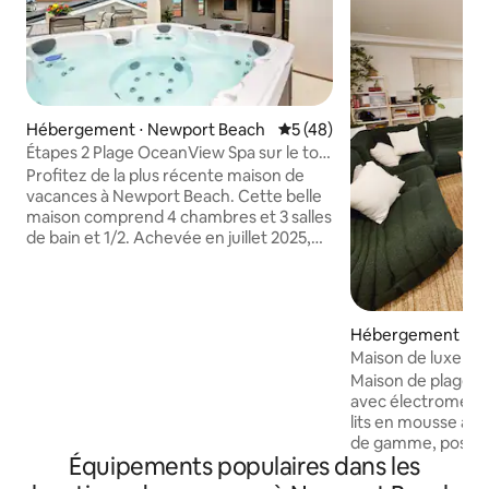
Hébergement ⋅ Newport Beach
Évaluation moyenne sur la b
5 (48)
Étapes 2 Plage OceanView Spa sur le toit
Ascenseur Parking
Profitez de la plus récente maison de
vacances à Newport Beach. Cette belle
maison comprend 4 chambres et 3 salles
de bain et 1/2. Achevée en juillet 2025,
cette maison offre toutes les
commodités pour une cuisine
gastronomique, une climatisation
centrale, 3 étages avec une belle vue sur
Hébergement ⋅ N
le littoral et les collines de Newport. Il est
ch
Maison de luxe 3B
équipé d'un ascenseur et d'une borne
quelques minutes 
Maison de plage 
de recharge pour véhicules électriques.
avec électroména
Le troisième étage est dédié à un patio
lits en mousse à 
couvert avec un patio extérieur, où vous
de gamme, poste d
pouvez vous divertir, faire un barbecue
Équipements populaires dans les
avec 100 mb wifi,
ou vous détendre dans notre jacuzzi
plus de 220 chaîne
pour 7 personnes. À quelques pas de la