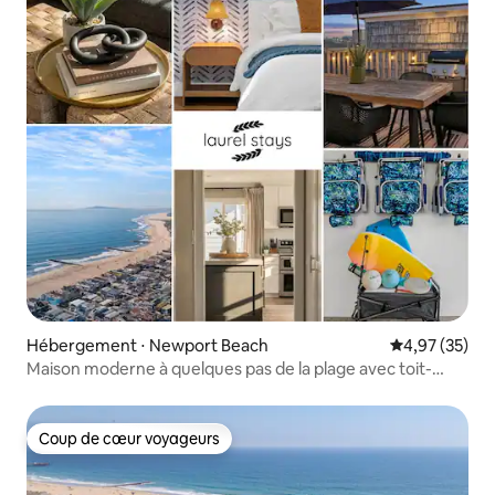
Hébergement ⋅ Newport Beach
Évaluation mo
4,97 (35)
Maison moderne à quelques pas de la plage avec toit-
terrasse et parking
Coup de cœur voyageurs
Coup de cœur voyageurs