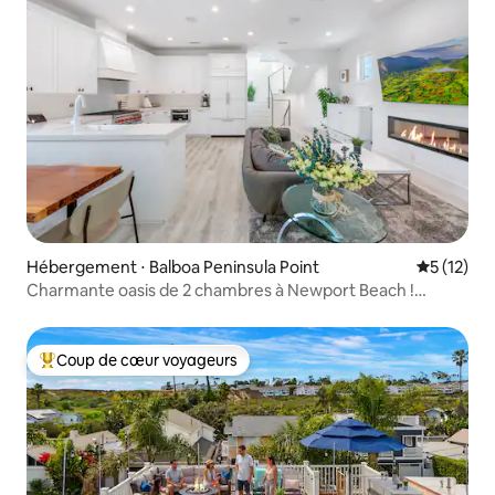
Hébergement ⋅ Balboa Peninsula Point
Évaluation
5 (12)
Charmante oasis de 2 chambres à Newport Beach !
Nouveau jacuzzi !
Coup de cœur voyageurs
Coups de cœur voyageurs les plus appréciés