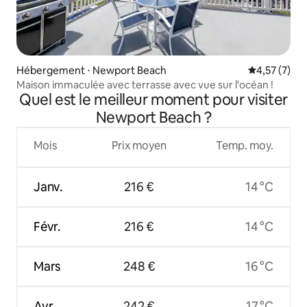
Hébergement ⋅ Newport Beach
Évaluation m
4,57 (7)
Maison immaculée avec terrasse avec vue sur l'océan !
Quel est le meilleur moment pour visiter
Newport Beach ?
Mois
Prix moyen
Temp. moy.
Janv.
216 €
14 °C
Févr.
216 €
14 °C
Mars
248 €
16 °C
Avr.
242 €
17 °C