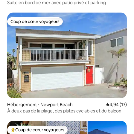
Suite en bord de mer avec patio privé et parking
Coup de cœur voyageurs
Coup de cœur voyageurs
Hébergement ⋅ Newport Beach
Évaluation mo
4,94 (17)
À deux pas de la plage, des pistes cyclables et du balcon
Coup de cœur voyageurs
Coups de cœur voyageurs les plus appréciés