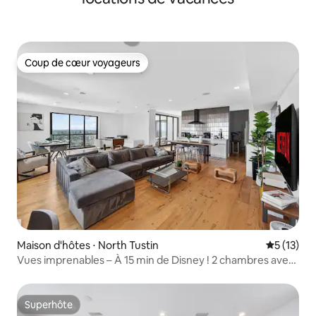
Coup de cœur voyageurs
Coup de cœur voyageurs
Maison d'hôtes ⋅ North Tustin
Évaluation
5 (13)
Vues imprenables – À 15 min de Disney ! 2 chambres avec
patio
Superhôte
Superhôte