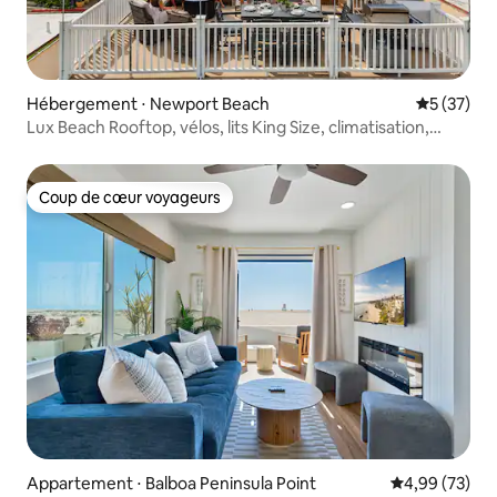
Hébergement ⋅ Newport Beach
Évaluation
5 (37)
Lux Beach Rooftop, vélos, lits King Size, climatisation,
parking
Coup de cœur voyageurs
Coup de cœur voyageurs
Appartement ⋅ Balboa Peninsula Point
Évaluation mo
4,99 (73)