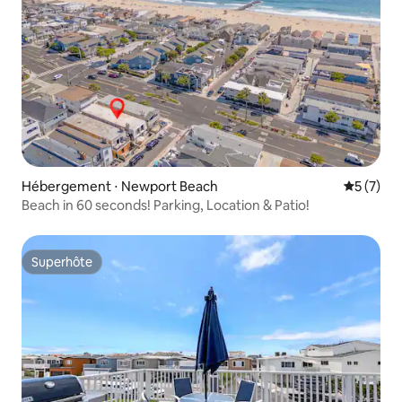
Hébergement ⋅ Newport Beach
Évaluatio
5 (7)
Beach in 60 seconds! Parking, Location & Patio!
Superhôte
Superhôte