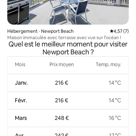
Hébergement ⋅ Newport Beach
Évaluation m
4,57 (7)
Maison immaculée avec terrasse avec vue sur l'océan !
Quel est le meilleur moment pour visiter
Newport Beach ?
Mois
Prix moyen
Temp. moy.
Janv.
216 €
14 °C
Févr.
216 €
14 °C
Mars
248 €
16 °C
Avr.
242 €
17 °C