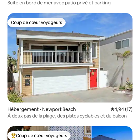
Suite en bord de mer avec patio privé et parking
Coup de cœur voyageurs
Coup de cœur voyageurs
Hébergement ⋅ Newport Beach
Évaluation mo
4,94 (17)
À deux pas de la plage, des pistes cyclables et du balcon
Coup de cœur voyageurs
Coups de cœur voyageurs les plus appréciés