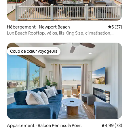
Hébergement ⋅ Newport Beach
Évaluation
5 (37)
Lux Beach Rooftop, vélos, lits King Size, climatisation,
parking
Coup de cœur voyageurs
Coup de cœur voyageurs
Appartement ⋅ Balboa Peninsula Point
Évaluation mo
4,99 (73)