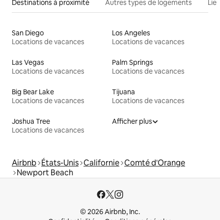
Destinations à proximité
Autres types de logements
Lie
San Diego
Los Angeles
Locations de vacances
Locations de vacances
Las Vegas
Palm Springs
Locations de vacances
Locations de vacances
Big Bear Lake
Tijuana
Locations de vacances
Locations de vacances
Joshua Tree
Afficher plus
Locations de vacances
Airbnb
États-Unis
Californie
Comté d'Orange
Newport Beach
© 2026 Airbnb, Inc.