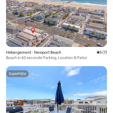
Hébergement ⋅ Newport Beach
Évaluatio
5 (7)
Beach in 60 seconds! Parking, Location & Patio!
Superhôte
Superhôte