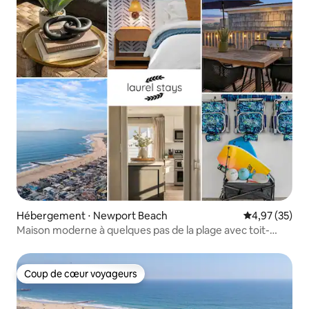
Hébergement ⋅ Newport Beach
Évaluation mo
4,97 (35)
Maison moderne à quelques pas de la plage avec toit-
terrasse et parking
Coup de cœur voyageurs
Coup de cœur voyageurs