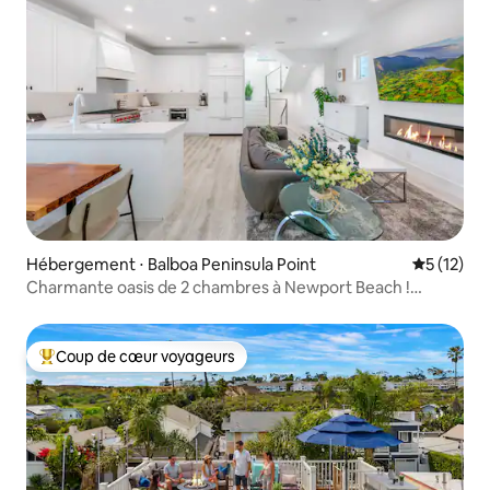
Hébergement ⋅ Balboa Peninsula Point
Évaluation
5 (12)
Charmante oasis de 2 chambres à Newport Beach !
Nouveau jacuzzi !
Coup de cœur voyageurs
Coups de cœur voyageurs les plus appréciés