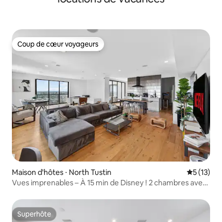
Coup de cœur voyageurs
Coup de cœur voyageurs
Maison d'hôtes ⋅ North Tustin
Évaluation
5 (13)
Vues imprenables – À 15 min de Disney ! 2 chambres avec
patio
Superhôte
Superhôte