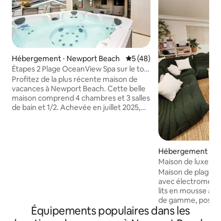
Hébergement ⋅ Newport Beach
Évaluation moyenne sur la b
5 (48)
Étapes 2 Plage OceanView Spa sur le toit
Ascenseur Parking
Profitez de la plus récente maison de
vacances à Newport Beach. Cette belle
maison comprend 4 chambres et 3 salles
de bain et 1/2. Achevée en juillet 2025,
cette maison offre toutes les
commodités pour une cuisine
gastronomique, une climatisation
centrale, 3 étages avec une belle vue sur
Hébergement ⋅ N
le littoral et les collines de Newport. Il est
ch
Maison de luxe 3B
équipé d'un ascenseur et d'une borne
quelques minutes 
Maison de plage 
de recharge pour véhicules électriques.
avec électroména
Le troisième étage est dédié à un patio
lits en mousse à 
couvert avec un patio extérieur, où vous
de gamme, poste d
pouvez vous divertir, faire un barbecue
Équipements populaires dans les
avec 100 mb wifi,
ou vous détendre dans notre jacuzzi
plus de 220 chaîne
pour 7 personnes. À quelques pas de la