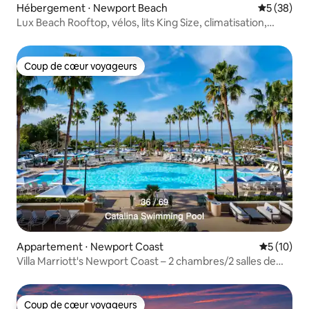
Hébergement ⋅ Newport Beach
Évaluation
5 (38)
Lux Beach Rooftop, vélos, lits King Size, climatisation,
parking
Coup de cœur voyageurs
Coup de cœur voyageurs
Appartement ⋅ Newport Coast
Évaluation
5 (10)
Villa Marriott's Newport Coast – 2 chambres/2 salles de
bain
Coup de cœur voyageurs