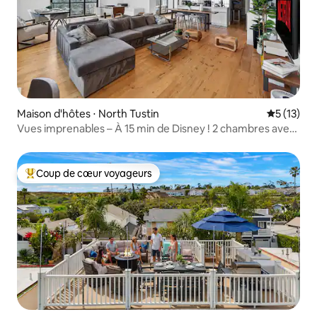
Maison d'hôtes ⋅ North Tustin
Évaluation
5 (13)
Vues imprenables – À 15 min de Disney ! 2 chambres avec
patio
Coup de cœur voyageurs
Coups de cœur voyageurs les plus appréciés