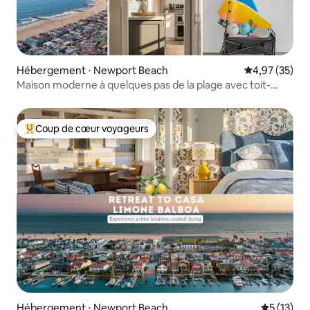
Hébergement ⋅ Newport Beach
Évaluation mo
4,97 (35)
Maison moderne à quelques pas de la plage avec toit-
terrasse et parking
Coup de cœur voyageurs
Coups de cœur voyageurs les plus appréciés
Hébergement ⋅ Newport Beach
Évaluation
5 (13)