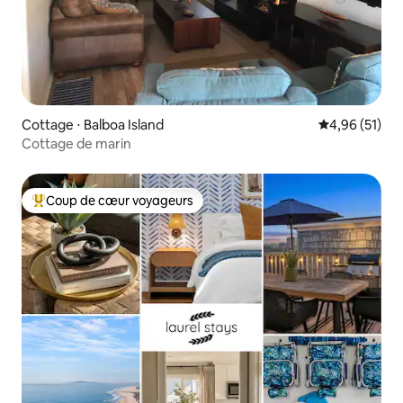
Cottage ⋅ Balboa Island
Évaluation mo
4,96 (51)
Cottage de marin
Coup de cœur voyageurs
Coups de cœur voyageurs les plus appréciés