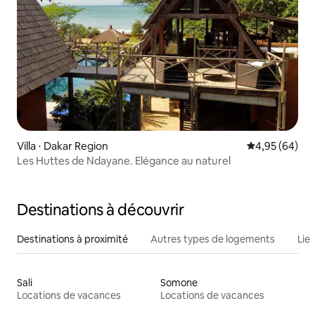
Villa ⋅ Dakar Region
Évaluation mo
4,95 (64)
Les Huttes de Ndayane. Elégance au naturel
Destinations à découvrir
Destinations à proximité
Autres types de logements
Lie
Sali
Somone
Locations de vacances
Locations de vacances