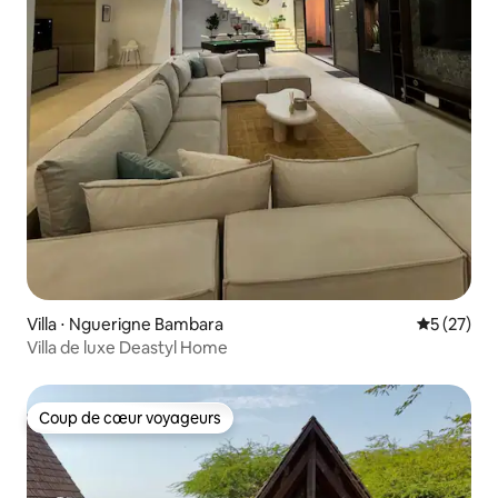
Villa ⋅ Nguerigne Bambara
Évaluation
5 (27)
Villa de luxe Deastyl Home
Coup de cœur voyageurs
Coup de cœur voyageurs