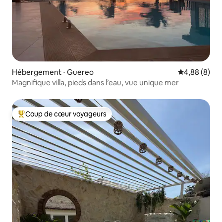
Hébergement ⋅ Guereo
Évaluation m
4,88 (8)
Magnifique villa, pieds dans l’eau, vue unique mer
Coup de cœur voyageurs
Coups de cœur voyageurs les plus appréciés