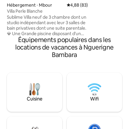
voyageurs. Cuisine équipée, barbecue
Hébergement ⋅ Mbour
Évaluation moyenne sur la base
4,88 (83)
gaz, wifi, espace de travail.
Villa Perle Blanche
20 min, supermarc
Sublime Villa neuf de 3 chambre dont un
45 min — une voiture est recommandée
studio indépendant avec leur 3 salles de
pour vos déplacements, parkin
bain privatives dont une suite parentale.
Déconnexion en fa
💎 Une Grande piscine disposant d'un
Équipements populaires dans les
magnifique salon immergé, ainsi que des
beds et transats.Un grand séjour avec sa
locations de vacances à Nguerigne
cuisine US toute équipée.Villa
Bambara
entièrement climatisée.Residence
sécurisée. Lieu paisible sans vis à vis pour
une escapade inoubliable 🇸🇳 📍Accès
facile à 30 minutes de l'aeroport Blaise
diagne,à Nguerigne, à 10 minute des
plages de Somone et 15 minute de Saly
.⭐️
Cuisine
Wifi