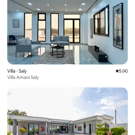
Villa ⋅ Saly
Évaluatio
5 (4)
Villa Amani Saly