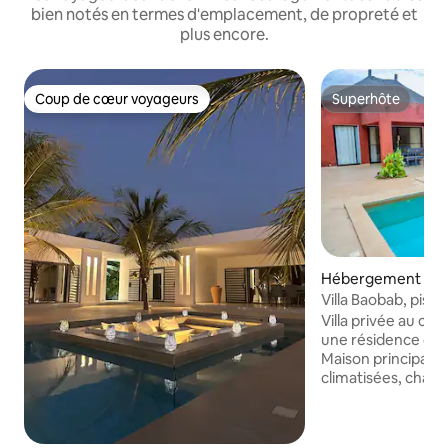
bien notés en termes d'emplacement, de propreté et
plus encore.
Coup de cœur voyageurs
Superhôte
Coup de cœur voyageurs
Superhôte
Hébergement ⋅ N
ara
Villa Baobab, pisci
sécurisée
Villa privée au ca
une résidence clôt
Maison principale
climatisées, chacu
studio indépendan
kitchenette (2 pers
ouvrant sur un jard