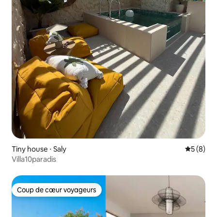
Tiny house ⋅ Saly
Évaluatio
5 (8)
Villa10paradis
Coup de cœur voyageurs
Coup de cœur voyageurs