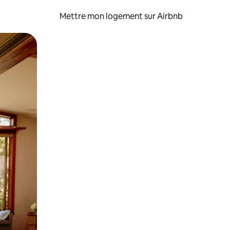
Mettre mon logement sur Airbnb
sant glisser.