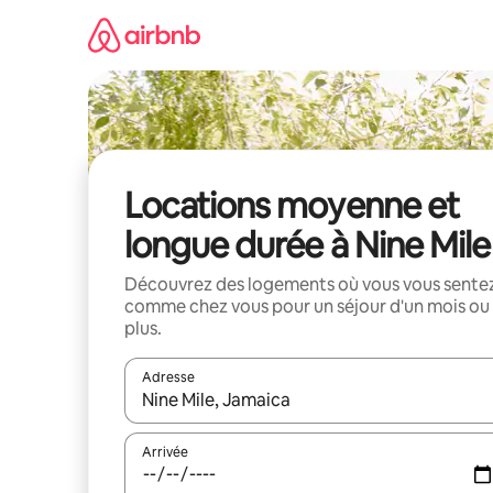
Aller
directement
au
contenu
Locations moyenne et
longue durée à Nine Mile
Découvrez des logements où vous vous sente
comme chez vous pour un séjour d'un mois ou
plus.
Adresse
Lorsque les résultats s'affichent, utilisez les flèc
Arrivée