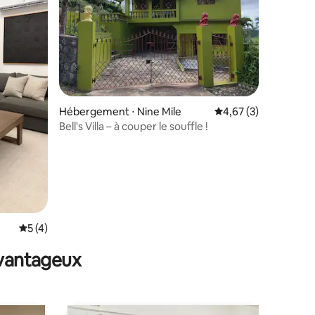
ntaires : 4,81 sur 5
Hébergement ⋅ Nine Mile
Évaluation moyenne s
4,67 (3)
Bell's Villa – à couper le souffle !
Évaluation moyenne sur la base de 4 commentaires : 5 sur 5
5 (4)
avantageux