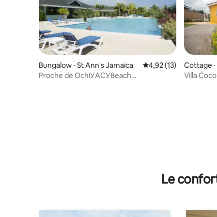
Bungalow ⋅ St Ann's Jamaica
Évaluation moyenne su
4,92 (13)
Cottage ⋅
Proche de OchiУACУBeach
Villa Coco
ClubУCookУFamilyУSun VillaУ
Le confor