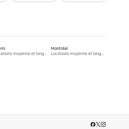
ami
Montréal
Locations moyenne et longue durée
Locations moyenne et longue durée