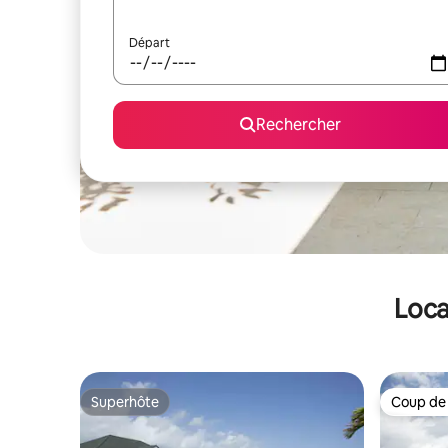
Départ
Rechercher
Loca
Superhôte
Coup de
Superhôte
Coup de