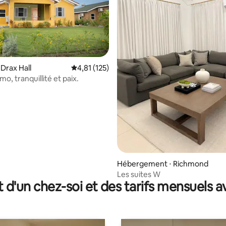
r la base de 13 commentaires : 4,92 sur 5
 Drax Hall
Évaluation moyenne sur la base de 125 comme
4,81 (125)
mo, tranquillité et paix.
Hébergement ⋅ Richmond
Les suites W
t d'un chez-soi et des tarifs mensuels 