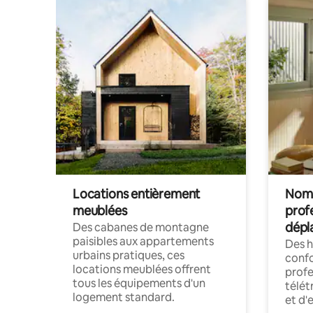
Locations entièrement
Noma
meublées
prof
dépl
Des cabanes de montagne
paisibles aux appartements
Des 
urbains pratiques, ces
confo
locations meublées offrent
profe
tous les équipements d'un
télét
logement standard.
et d'