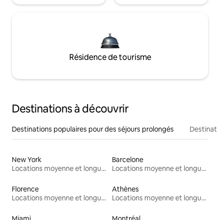
Résidence de tourisme
Destinations à découvrir
Destinations populaires pour des séjours prolongés
Destinati
New York
Barcelone
Locations moyenne et longue durée
Locations moyenne et longue durée
Florence
Athènes
Locations moyenne et longue durée
Locations moyenne et longue durée
Miami
Montréal