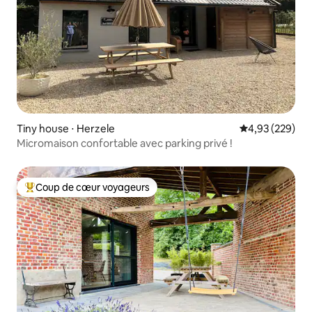
Tiny house ⋅ Herzele
Évaluation moy
4,93 (229)
Micromaison confortable avec parking privé !
Coup de cœur voyageurs
Coups de cœur voyageurs les plus appréciés