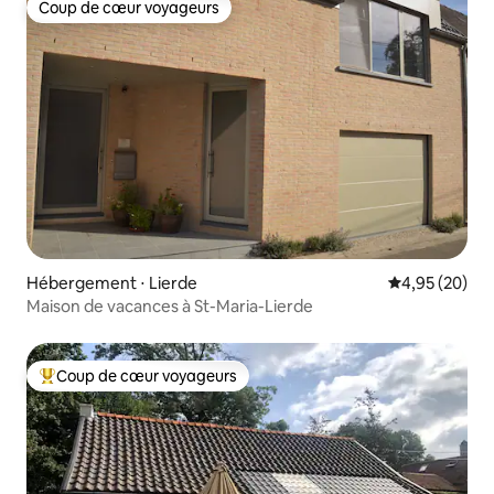
Coup de cœur voyageurs
Coup de cœur voyageurs
Hébergement ⋅ Lierde
Évaluation mo
4,95 (20)
Maison de vacances à St-Maria-Lierde
Coup de cœur voyageurs
Coups de cœur voyageurs les plus appréciés