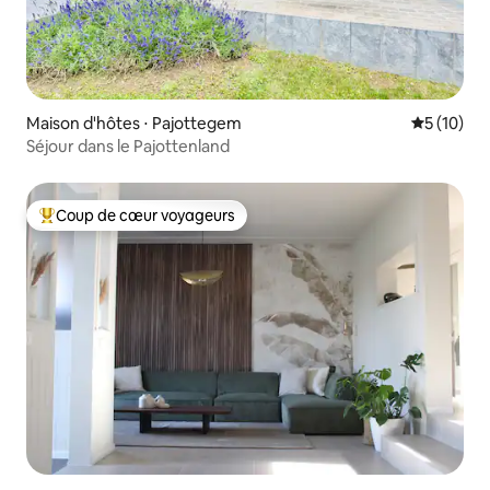
Maison d'hôtes ⋅ Pajottegem
Évaluation
5 (10)
Séjour dans le Pajottenland
Coup de cœur voyageurs
Coups de cœur voyageurs les plus appréciés