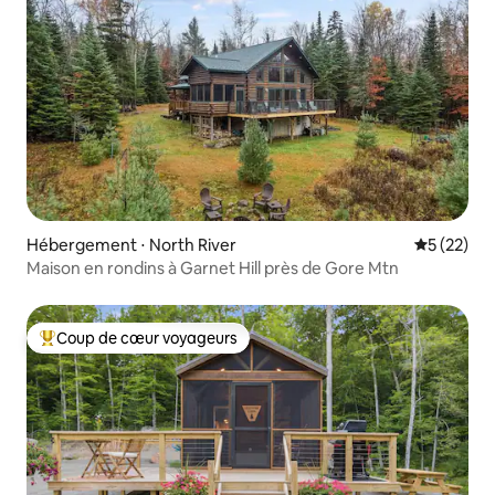
Hébergement ⋅ North River
Évaluation
5 (22)
Maison en rondins à Garnet Hill près de Gore Mtn
Coup de cœur voyageurs
Coups de cœur voyageurs les plus appréciés