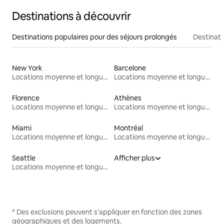
Destinations à découvrir
Destinations populaires pour des séjours prolongés
Destinati
New York
Barcelone
Locations moyenne et longue durée
Locations moyenne et longue durée
Florence
Athènes
Locations moyenne et longue durée
Locations moyenne et longue durée
Miami
Montréal
Locations moyenne et longue durée
Locations moyenne et longue durée
Seattle
Afficher plus
Locations moyenne et longue durée
* Des exclusions peuvent s'appliquer en fonction des zones
géographiques et des logements.