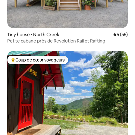
Tiny house ⋅ North Creek
Évaluation
5 (55)
Petite cabane près de Revolution Rail et Rafting
Coup de cœur voyageurs
Coups de cœur voyageurs les plus appréciés