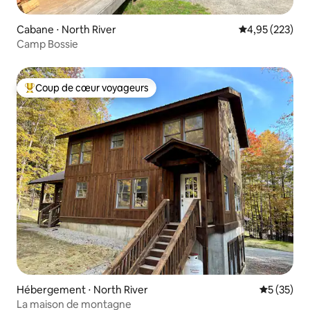
Cabane ⋅ North River
Évaluation moy
4,95 (223)
Camp Bossie
Coup de cœur voyageurs
Coups de cœur voyageurs les plus appréciés
Hébergement ⋅ North River
Évaluation
5 (35)
La maison de montagne