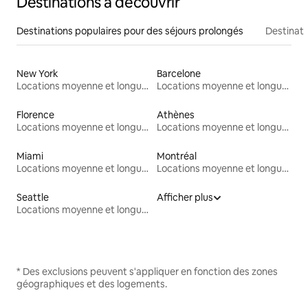
Destinations à découvrir
Destinations populaires pour des séjours prolongés
Destinati
New York
Barcelone
Locations moyenne et longue durée
Locations moyenne et longue durée
Florence
Athènes
Locations moyenne et longue durée
Locations moyenne et longue durée
Miami
Montréal
Locations moyenne et longue durée
Locations moyenne et longue durée
Seattle
Afficher plus
Locations moyenne et longue durée
* Des exclusions peuvent s'appliquer en fonction des zones
géographiques et des logements.