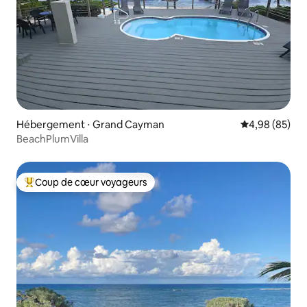
Hébergement ⋅ Grand Cayman
Évaluation mo
4,98 (85)
BeachPlumVilla
Coup de cœur voyageurs
Coups de cœur voyageurs les plus appréciés