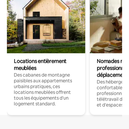
Locations entièrement
Nomades num
meublées
professionnel
déplacement
Des cabanes de montagne
paisibles aux appartements
Des hébergem
urbains pratiques, ces
confortables p
locations meublées offrent
professionnels
tous les équipements d'un
télétravail dis
logement standard.
et d'espaces de