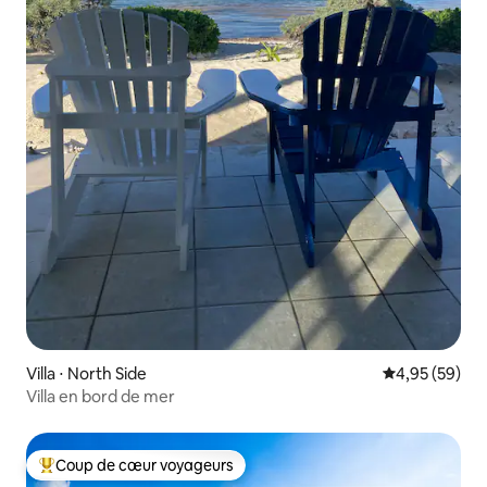
Villa ⋅ North Side
Évaluation mo
4,95 (59)
Villa en bord de mer
Coup de cœur voyageurs
Coups de cœur voyageurs les plus appréciés