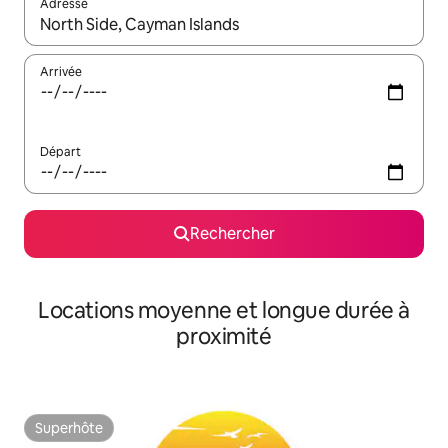
Adresse
Lorsque les résultats s'affichent, utilisez les flèches vers le hau
Arrivée
Départ
Rechercher
Locations moyenne et longue durée à
proximité
Superhôte
Superhôte