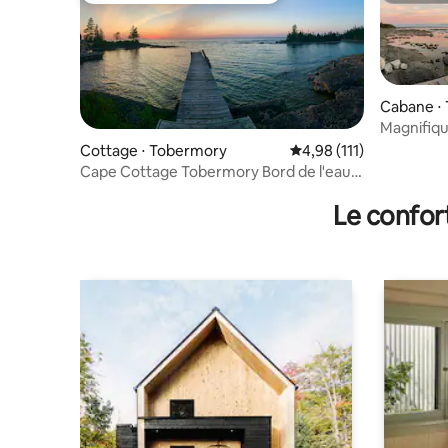
Cabane ⋅
Magnifiq
Tobermo
Cottage ⋅ Tobermory
Évaluation moyenne sur
4,98 (111)
Cape Cottage Tobermory Bord de l'eau
sur le lac Huron
Le confor