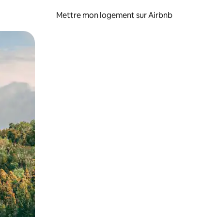
Mettre mon logement sur Airbnb
sant glisser.