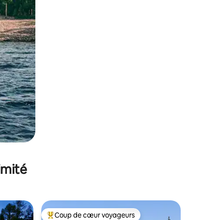
imité
Coup de cœur voyageurs
lus appréciés
Coups de cœur voyageurs les plus appréciés