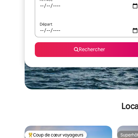
Départ
Rechercher
Loca
Coup de cœur voyageurs
Superhô
Coups de cœur voyageurs les plus appréciés
Superhô