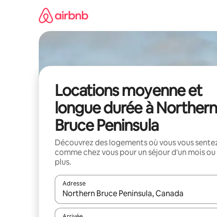
Aller
directement
au
contenu
Locations moyenne et
longue durée à Northern
Bruce Peninsula
Découvrez des logements où vous vous sente
comme chez vous pour un séjour d'un mois ou
plus.
Adresse
Lorsque les résultats s'affichent, utilisez les flèc
Arrivée