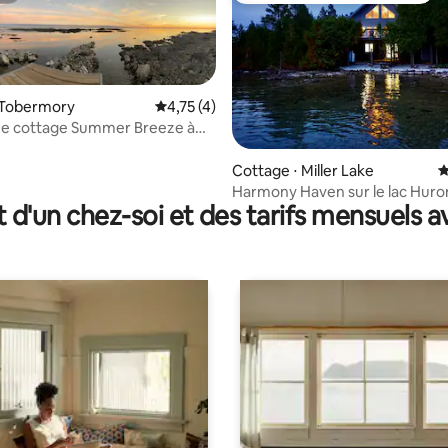
 Tobermory
Évaluation moyenne sur la base de 4 comme
4,75 (4)
ue cottage Summer Breeze à
ry
 la base de 111 commentaires : 4,98 sur 5
Cottage ⋅ Miller Lake
É
Harmony Haven sur le lac Huro
t d'un chez-soi et des tarifs mensuels 