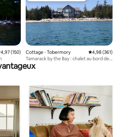
ntaires : 4,75 sur 5
valuation moyenne sur la base de 150 commentaires : 4,97 sur 5
4,97 (150)
Cottage ⋅ Tobermory
Évaluation moyenne sur
4,98 (361)
n
Tamarack by the Bay : chalet au bord de
avantageux
l'eau