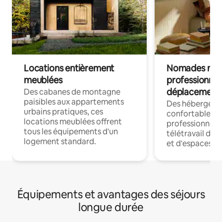
Locations entièrement
Nomades num
meublées
professionnel
déplacement
Des cabanes de montagne
paisibles aux appartements
Des hébergem
urbains pratiques, ces
confortables p
locations meublées offrent
professionnels
tous les équipements d'un
télétravail dis
logement standard.
et d'espaces de
Équipements et avantages des séjours
longue durée