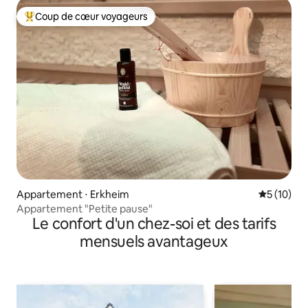
Coup de cœur voyageurs
Coups de cœur voyageurs les plus appréciés
Appartement ⋅ Erkheim
Évaluation
5 (10)
Appartement "Petite pause"
Le confort d'un chez-soi et des tarifs
mensuels avantageux