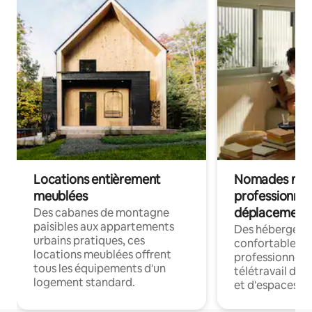
Locations entièrement
Nomades num
meublées
professionnel
déplacement
Des cabanes de montagne
paisibles aux appartements
Des hébergem
urbains pratiques, ces
confortables p
locations meublées offrent
professionnels
tous les équipements d'un
télétravail dis
logement standard.
et d'espaces de