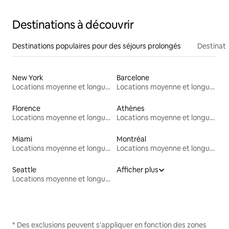
Destinations à découvrir
Destinations populaires pour des séjours prolongés
Destinati
New York
Barcelone
Locations moyenne et longue durée
Locations moyenne et longue durée
Florence
Athènes
Locations moyenne et longue durée
Locations moyenne et longue durée
Miami
Montréal
Locations moyenne et longue durée
Locations moyenne et longue durée
Seattle
Afficher plus
Locations moyenne et longue durée
* Des exclusions peuvent s'appliquer en fonction des zones