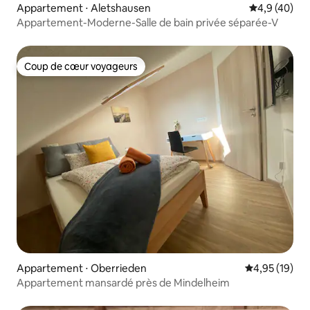
Appartement ⋅ Aletshausen
Évaluation m
4,9 (40)
Appartement-Moderne-Salle de bain privée séparée-V
Coup de cœur voyageurs
Coup de cœur voyageurs
Appartement ⋅ Oberrieden
Évaluation mo
4,95 (19)
Appartement mansardé près de Mindelheim