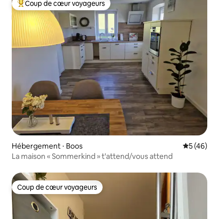
Coup de cœur voyageurs
Coups de cœur voyageurs les plus appréciés
Hébergement ⋅ Boos
Évaluation
5 (46)
La maison « Sommerkind » t'attend/vous attend
Coup de cœur voyageurs
Coup de cœur voyageurs