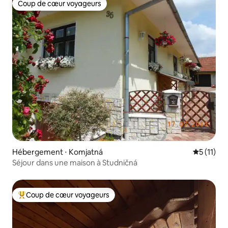
Coup de cœur voyageurs
Coup de cœur voyageurs
Hébergement ⋅ Komjatná
Évaluatio
5 (11)
Séjour dans une maison à Studničná
Coup de cœur voyageurs
Coups de cœur voyageurs les plus appréciés