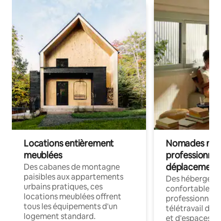
Locations entièrement
Nomades num
meublées
professionnel
déplacement
Des cabanes de montagne
paisibles aux appartements
Des hébergem
urbains pratiques, ces
confortables p
locations meublées offrent
professionnels
tous les équipements d'un
télétravail dis
logement standard.
et d'espaces de