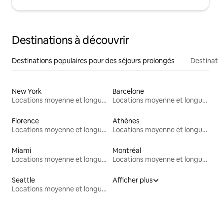
Destinations à découvrir
Destinations populaires pour des séjours prolongés
Destinati
New York
Barcelone
Locations moyenne et longue durée
Locations moyenne et longue durée
Florence
Athènes
Locations moyenne et longue durée
Locations moyenne et longue durée
Miami
Montréal
Locations moyenne et longue durée
Locations moyenne et longue durée
Seattle
Afficher plus
Locations moyenne et longue durée