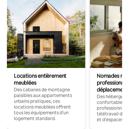
Locations entièrement
Nomades num
meublées
professionnel
déplacement
Des cabanes de montagne
paisibles aux appartements
Des hébergem
urbains pratiques, ces
confortables p
locations meublées offrent
professionnels
tous les équipements d'un
télétravail dis
logement standard.
et d'espaces de