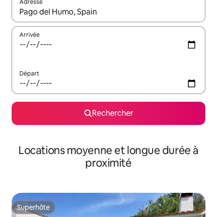
Adresse
Lorsque les résultats s'affichent, utilisez les flèches vers le hau
Arrivée
Départ
Rechercher
Locations moyenne et longue durée à
proximité
Superhôte
Superhôte