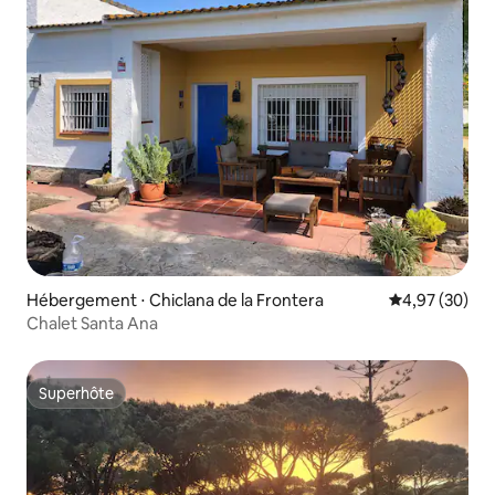
Hébergement ⋅ Chiclana de la Frontera
Évaluation mo
4,97 (30)
Chalet Santa Ana
Superhôte
Superhôte