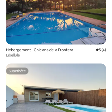
Hébergement ⋅ Chiclana de la Frontera
Évaluatio
5 (4)
Libellule
Superhôte
Superhôte