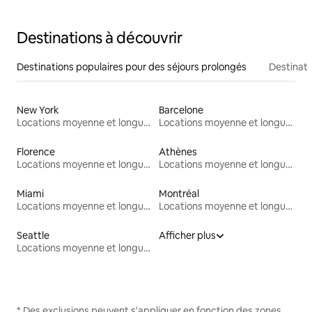
Destinations à découvrir
Destinations populaires pour des séjours prolongés
Destinati
New York
Barcelone
Locations moyenne et longue durée
Locations moyenne et longue durée
Florence
Athènes
Locations moyenne et longue durée
Locations moyenne et longue durée
Miami
Montréal
Locations moyenne et longue durée
Locations moyenne et longue durée
Seattle
Afficher plus
Locations moyenne et longue durée
* Des exclusions peuvent s'appliquer en fonction des zones