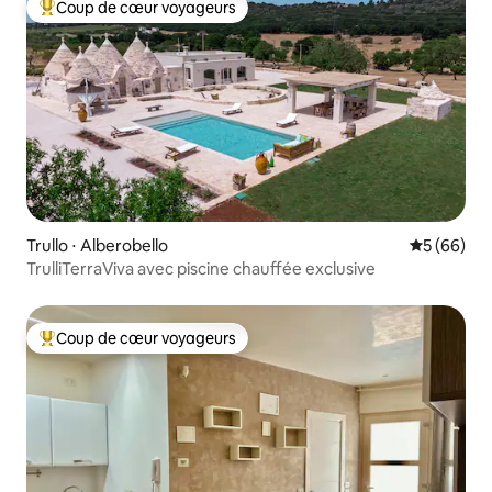
Coup de cœur voyageurs
Coups de cœur voyageurs les plus appréciés
Trullo ⋅ Alberobello
Évaluation
5 (66)
TrulliTerraViva avec piscine chauffée exclusive
Coup de cœur voyageurs
Coups de cœur voyageurs les plus appréciés