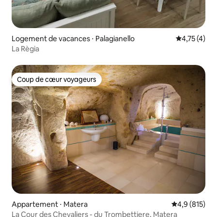
Logement de vacances ⋅ Palagianello
Évaluation m
4,75 (4)
La Règia
Coup de cœur voyageurs
Coup de cœur voyageurs
Appartement ⋅ Matera
Évaluation mo
4,9 (815)
La Cour des Chevaliers - du Trombettiere, Matera