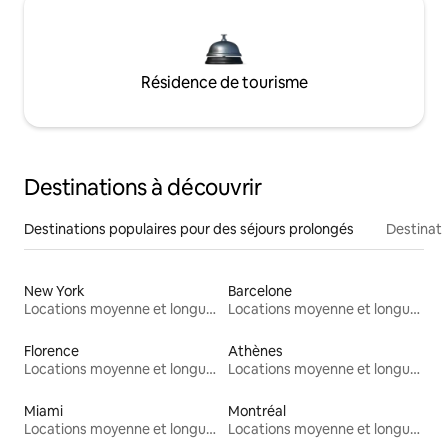
Résidence de tourisme
Destinations à découvrir
Destinations populaires pour des séjours prolongés
Destinati
New York
Barcelone
Locations moyenne et longue durée
Locations moyenne et longue durée
Florence
Athènes
Locations moyenne et longue durée
Locations moyenne et longue durée
Miami
Montréal
Locations moyenne et longue durée
Locations moyenne et longue durée