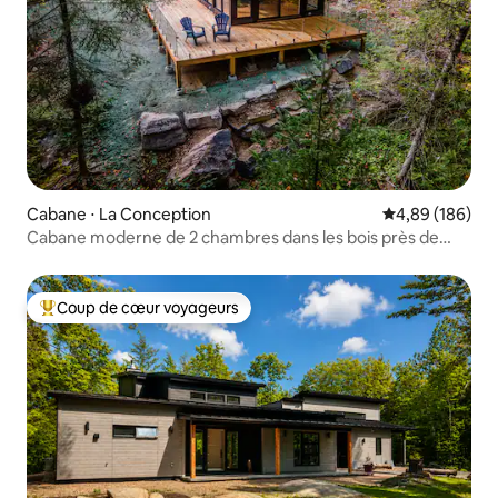
Cabane ⋅ La Conception
Évaluation moy
4,89 (186)
Cabane moderne de 2 chambres dans les bois près de
Tremblant
Coup de cœur voyageurs
Coups de cœur voyageurs les plus appréciés