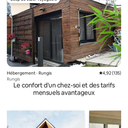
Coup de cœur voyageurs
Hébergement ⋅ Rungis
Évaluation moy
4,92 (135)
Rungis
Le confort d'un chez-soi et des tarifs
mensuels avantageux