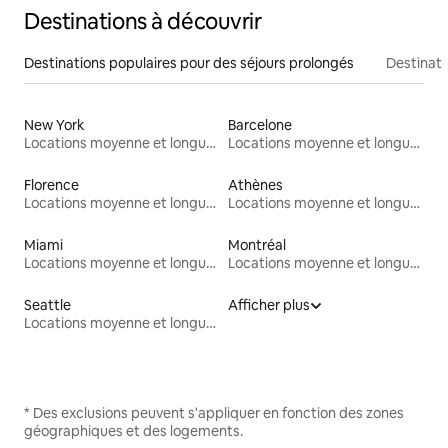
Destinations à découvrir
Destinations populaires pour des séjours prolongés
Destinati
New York
Barcelone
Locations moyenne et longue durée
Locations moyenne et longue durée
Florence
Athènes
Locations moyenne et longue durée
Locations moyenne et longue durée
Miami
Montréal
Locations moyenne et longue durée
Locations moyenne et longue durée
Seattle
Afficher plus
Locations moyenne et longue durée
* Des exclusions peuvent s'appliquer en fonction des zones
géographiques et des logements.