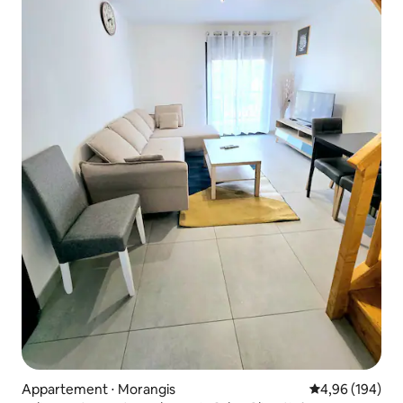
Appartement ⋅ Morangis
Évaluation moy
4,96 (194)