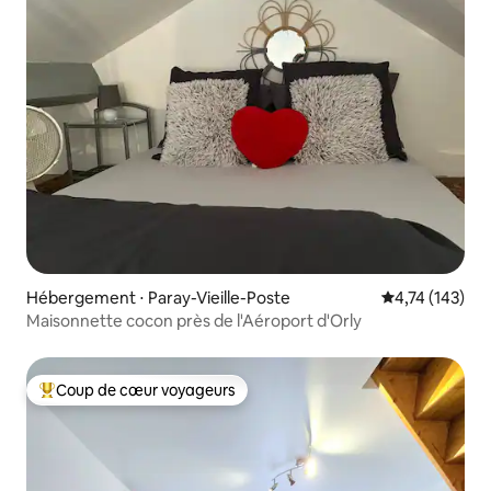
Hébergement ⋅ Paray-Vieille-Poste
Évaluation moy
4,74 (143)
Maisonnette cocon près de l'Aéroport d'Orly
Coup de cœur voyageurs
Coups de cœur voyageurs les plus appréciés