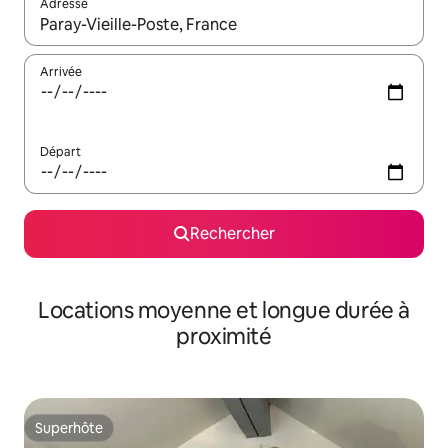
Adresse
Lorsque les résultats s'affichent, utilisez les flèches vers le hau
Arrivée
Départ
Rechercher
Locations moyenne et longue durée à
proximité
Superhôte
Superhôte