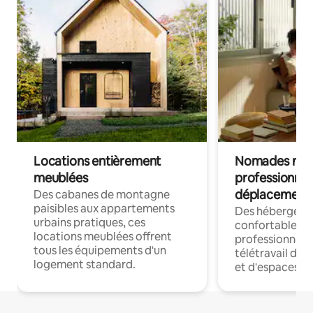
Locations entièrement
Nomades num
meublées
professionnel
déplacement
Des cabanes de montagne
paisibles aux appartements
Des hébergem
urbains pratiques, ces
confortables p
locations meublées offrent
professionnels
tous les équipements d'un
télétravail dis
logement standard.
et d'espaces de