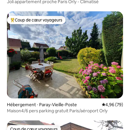
Joli appartement proche Paris Orly - Climatisé
Coup de cœur voyageurs
Coups de cœur voyageurs les plus appréciés
Hébergement ⋅ Paray-Vieille-Poste
Évaluation mo
4,96 (79)
Maison4/6 pers parking gratuit Paris/aéroport Orly
Coup de cœur voyageurs