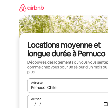
Aller
directement
au
contenu
Locations moyenne et
longue durée à Pemuco
Découvrez des logements où vous vous sente
comme chez vous pour un séjour d'un mois ou
plus.
Adresse
Lorsque les résultats s'affichent, utilisez les flèc
Arrivée