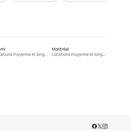
ami
Montréal
Locations moyenne et longue durée
Locations moyenne et longue durée