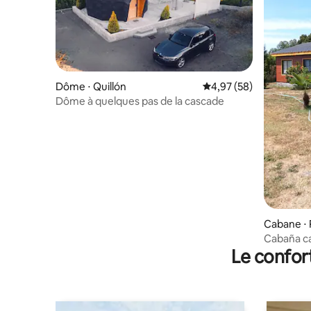
Dôme ⋅ Quillón
Évaluation moyenne sur
4,97 (58)
Dôme à quelques pas de la cascade
Cabane ⋅ 
Le confor