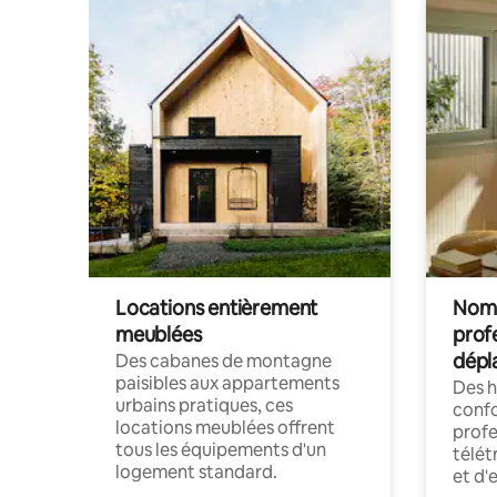
Locations entièrement
Noma
meublées
prof
dépl
Des cabanes de montagne
paisibles aux appartements
Des 
urbains pratiques, ces
confo
locations meublées offrent
profe
tous les équipements d'un
télét
logement standard.
et d'