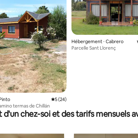
 la base de 58 commentaires : 4,97 sur 5
Hébergement ⋅ Cabrero
Parcelle Sant Llorenç
Pinto
Évaluation moyenne sur la base de 24 co
5 (24)
Cabaña camino termas de Chillán
t d'un chez-soi et des tarifs mensuels 