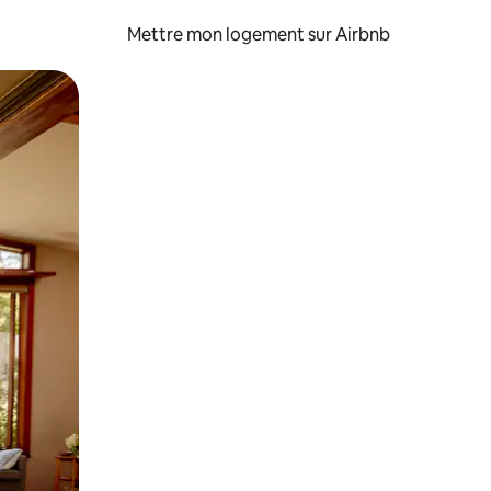
Mettre mon logement sur Airbnb
sant glisser.