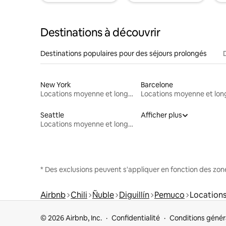
Destinations à découvrir
Destinations populaires pour des séjours prolongés
New York
Barcelone
Locations moyenne et longue durée
Seattle
Afficher plus
Locations moyenne et longue durée
* Des exclusions peuvent s'appliquer en fonction des zo
Airbnb
Chili
Ñuble
Diguillín
Pemuco
Locations
© 2026 Airbnb, Inc.
Confidentialité
Conditions génér