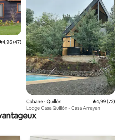
Évaluation moyenne sur la base de 47 commentaires : 4,96 sur 5
4,96 (47)
mmentaires : 5 sur 5
Cabane ⋅ Quillón
Évaluation moyenne su
4,99 (72)
Lodge Casa Quillón - Casa Arrayan
avantageux