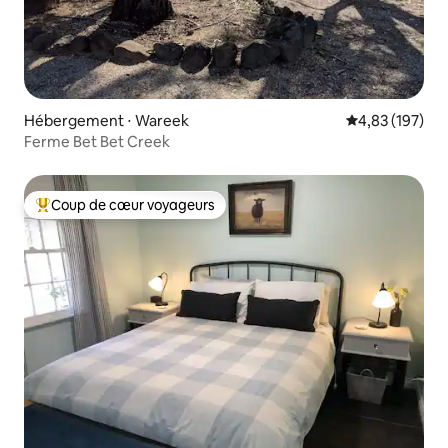
Hébergement ⋅ Wareek
Évaluation moy
4,83 (197)
Ferme Bet Bet Creek
Coup de cœur voyageurs
Coups de cœur voyageurs les plus appréciés