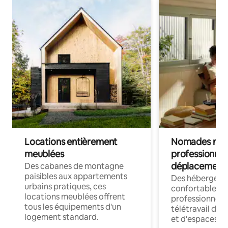
Locations entièrement
Nomades num
meublées
professionnel
déplacement
Des cabanes de montagne
paisibles aux appartements
Des hébergem
urbains pratiques, ces
confortables p
locations meublées offrent
professionnels
tous les équipements d'un
télétravail dis
logement standard.
et d'espaces de