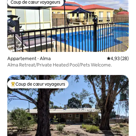
Coup de cœur voyageurs
Coup de cœur voyageurs
Appartement ⋅ Alma
Évaluation mo
4,93 (28)
Alma Retreat/Private Heated Pool/Pets Welcome.
Coup de cœur voyageurs
Coups de cœur voyageurs les plus appréciés