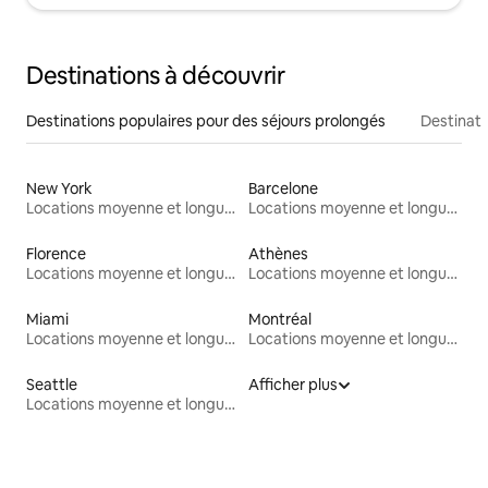
Destinations à découvrir
Destinations populaires pour des séjours prolongés
Destinati
New York
Barcelone
Locations moyenne et longue durée
Locations moyenne et longue durée
Florence
Athènes
Locations moyenne et longue durée
Locations moyenne et longue durée
Miami
Montréal
Locations moyenne et longue durée
Locations moyenne et longue durée
Seattle
Afficher plus
Locations moyenne et longue durée