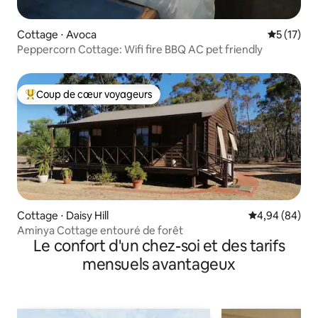
Cottage ⋅ Avoca
Évaluation
5 (17)
Peppercorn Cottage: Wifi fire BBQ AC pet friendly
Coup de cœur voyageurs
Coups de cœur voyageurs les plus appréciés
Cottage ⋅ Daisy Hill
Évaluation mo
4,94 (84)
Aminya Cottage entouré de forêt
Le confort d'un chez-soi et des tarifs
mensuels avantageux