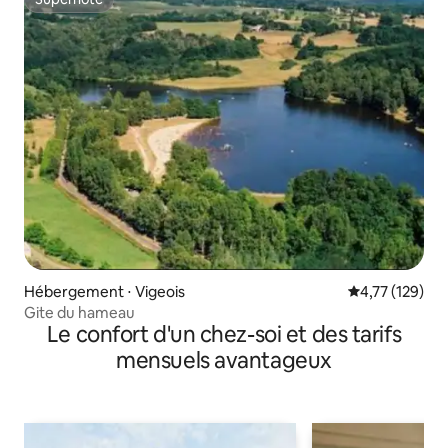
Superhôte
Hébergement ⋅ Vigeois
Évaluation moy
4,77 (129)
Gite du hameau
Le confort d'un chez-soi et des tarifs
mensuels avantageux