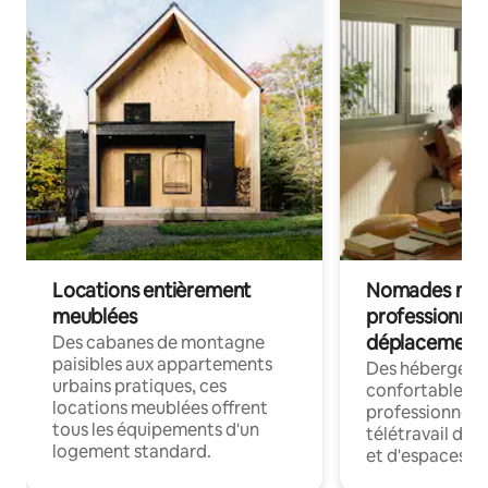
Locations entièrement
Nomades num
meublées
professionnel
déplacement
Des cabanes de montagne
paisibles aux appartements
Des hébergem
urbains pratiques, ces
confortables p
locations meublées offrent
professionnels
tous les équipements d'un
télétravail dis
logement standard.
et d'espaces de