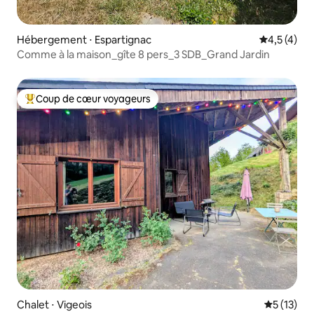
Hébergement ⋅ Espartignac
Évaluation 
4,5 (4)
Comme à la maison_gîte 8 pers_3 SDB_Grand Jardin
Coup de cœur voyageurs
Coups de cœur voyageurs les plus appréciés
Chalet ⋅ Vigeois
Évaluation
5 (13)