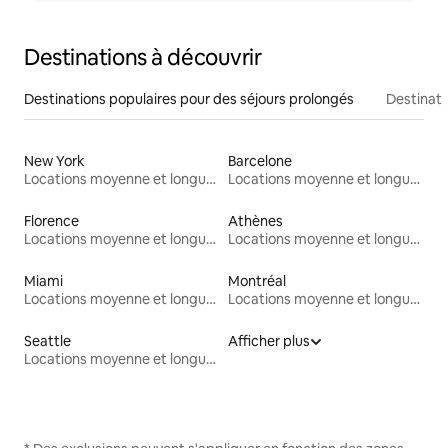
Destinations à découvrir
Destinations populaires pour des séjours prolongés
Destinati
New York
Barcelone
Locations moyenne et longue durée
Locations moyenne et longue durée
Florence
Athènes
Locations moyenne et longue durée
Locations moyenne et longue durée
Miami
Montréal
Locations moyenne et longue durée
Locations moyenne et longue durée
Seattle
Afficher plus
Locations moyenne et longue durée