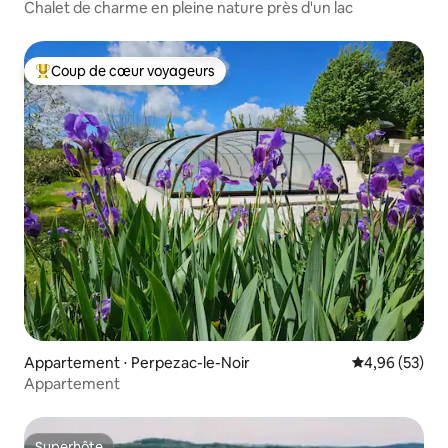
Chalet de charme en pleine nature près d'un lac
Coup de cœur voyageurs
Coups de cœur voyageurs les plus appréciés
Appartement ⋅ Perpezac-le-Noir
Évaluation mo
4,96 (53)
Appartement
Superhôte