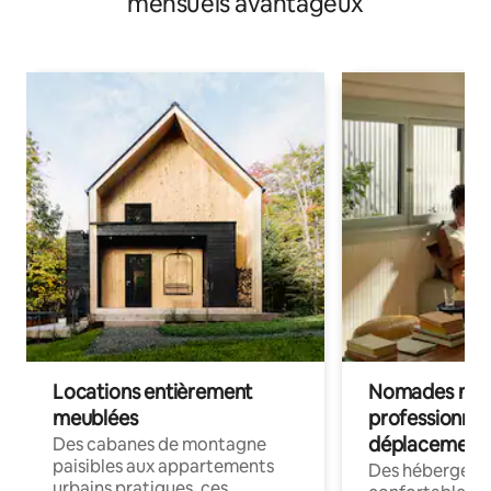
mensuels avantageux
Locations entièrement
Nomades num
meublées
professionnel
déplacement
Des cabanes de montagne
paisibles aux appartements
Des hébergem
urbains pratiques, ces