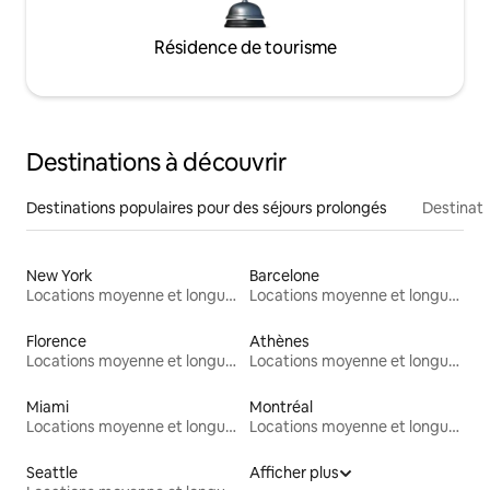
Résidence de tourisme
Destinations à découvrir
Destinations populaires pour des séjours prolongés
Destinati
New York
Barcelone
Locations moyenne et longue durée
Locations moyenne et longue durée
Florence
Athènes
Locations moyenne et longue durée
Locations moyenne et longue durée
Miami
Montréal
Locations moyenne et longue durée
Locations moyenne et longue durée
Seattle
Afficher plus