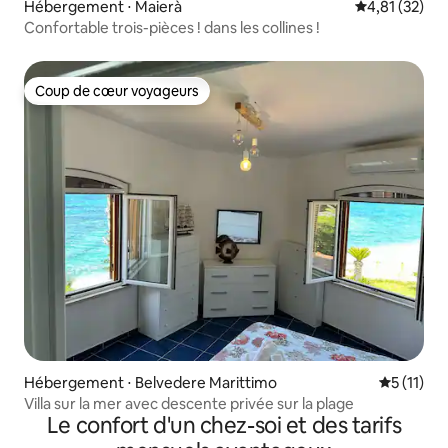
Hébergement ⋅ Maierà
Évaluation mo
4,81 (32)
Confortable trois-pièces ! dans les collines !
Coup de cœur voyageurs
Coup de cœur voyageurs
Hébergement ⋅ Belvedere Marittimo
Évaluatio
5 (11)
Villa sur la mer avec descente privée sur la plage
Le confort d'un chez-soi et des tarifs