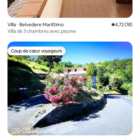
Villa ⋅ Belvedere Marittimo
Évaluation mo
4,72 (18)
Villa de 3 chambres avec piscine
Coup de cœur voyageurs
Coup de cœur voyageurs