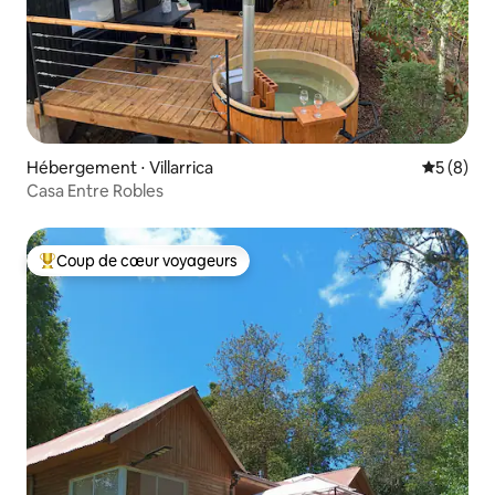
Hébergement ⋅ Villarrica
Évaluatio
5 (8)
Casa Entre Robles
Coup de cœur voyageurs
Coups de cœur voyageurs les plus appréciés