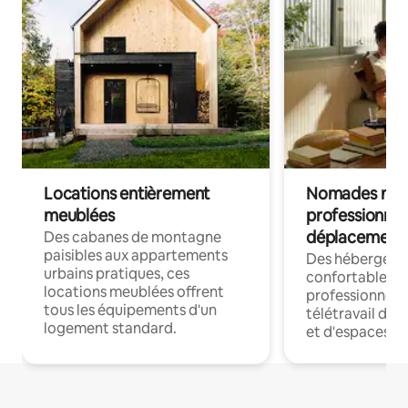
Locations entièrement
Nomades num
meublées
professionnel
déplacement
Des cabanes de montagne
paisibles aux appartements
Des hébergem
urbains pratiques, ces
confortables p
locations meublées offrent
professionnels
tous les équipements d'un
télétravail dis
logement standard.
et d'espaces de