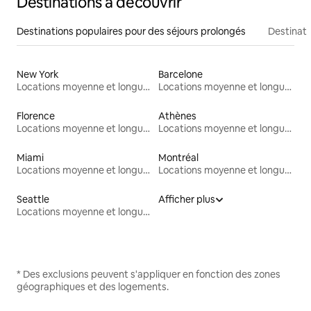
Destinations à découvrir
Destinations populaires pour des séjours prolongés
Destinati
New York
Barcelone
Locations moyenne et longue durée
Locations moyenne et longue durée
Florence
Athènes
Locations moyenne et longue durée
Locations moyenne et longue durée
Miami
Montréal
Locations moyenne et longue durée
Locations moyenne et longue durée
Seattle
Afficher plus
Locations moyenne et longue durée
* Des exclusions peuvent s'appliquer en fonction des zones
géographiques et des logements.