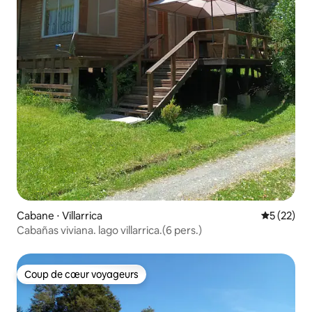
Cabane ⋅ Villarrica
Évaluation
5 (22)
Cabañas viviana. lago villarrica.(6 pers.)
Coup de cœur voyageurs
Coup de cœur voyageurs