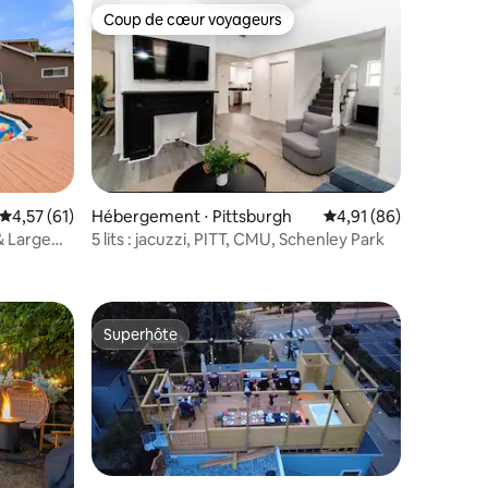
Coup de cœur voyageurs
Coup de cœur voyageurs
Évaluation moyenne sur la base de 61 commentaires : 4,57 sur 5
4,57 (61)
Hébergement ⋅ Pittsburgh
Évaluation moyenne su
4,91 (86)
 & Large
5 lits : jacuzzi, PITT, CMU, Schenley Park
taires : 4,87 sur 5
Superhôte
Superhôte