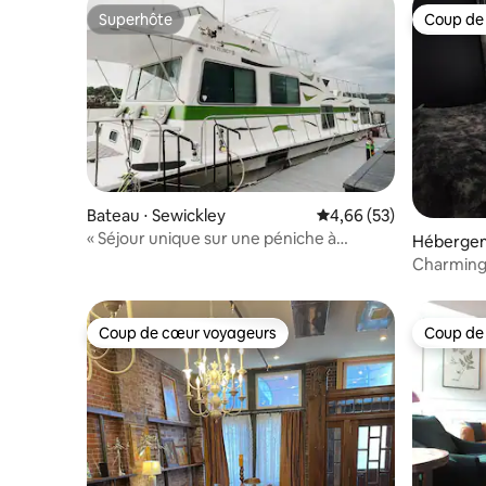
Superhôte
Coup de
Superhôte
Coup de
Bateau ⋅ Sewickley
Évaluation moyenne sur
4,66 (53)
« Séjour unique sur une péniche à
Hébergem
Pittsburgh »
Charming 
tub)
Coup de cœur voyageurs
Coup de
Coup de cœur voyageurs
Coup de