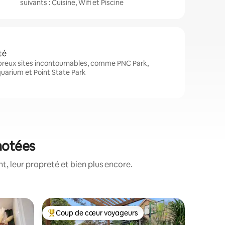
suivants : Cuisine, Wifi et Piscine
té
breux sites incontournables, comme PNC Park,
uarium et Point State Park
 notées
, leur propreté et bien plus encore.
Hébergem
Coup de cœur voyageurs
Coup de
Coups de cœur voyageurs les plus appréciés
Coup de
Magnifiq