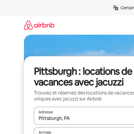
Aller
Certai
directement
au
contenu
Pittsburgh : locations de
vacances avec jacuzzi
Trouvez et réservez des locations de vacance
uniques avec jacuzzi sur Airbnb
Adresse
Lorsque les résultats s'affichent, utilisez les flèc
Arrivée