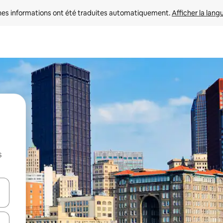
nes informations ont été traduites automatiquement. 
Afficher la lang
s
hes vers le haut et vers le bas pour les parcourir ou en appuyant et en fai