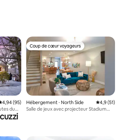
taires : 4,98 sur 5
Coup de cœur voyageurs
lus appréciés
Coup de cœur voyageurs
entaires : 4,9 sur 5
Évaluation moyenne sur la base de 95 commentaires : 4,94 sur 5
4,94 (95)
Hébergement ⋅ North Side
Évaluation moyenne s
4,9 (51)
utes du
Salle de jeux avec projecteur Stadium
cuzzi
Walk | Jacuzzi et garage