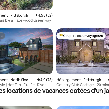
ent ⋅ Pittsburgh
Évaluation moyenne sur la base de 52 commen
4,98 (52)
paisible à Hazelwood Greenway
te
Coup de cœur voyageurs
te
Coups de cœur voyageurs les p
 la base de 79 commentaires : 4,99 sur 5
ent ⋅ North Side
Évaluation moyenne sur la base de 73 comm
4,9 (73)
Hébergement ⋅ Pittsburgh
yle | Hot Tub | Fire Pit | River
Country Club Cottage - 20 min
es locations de vacances dotées d'un ja
centre-ville