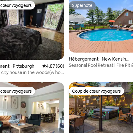
 cœur voyageurs
Superhôte
 cœur voyageurs
Superhôte
 la base de 53 commentaires : 4,66 sur 5
Hébergement ⋅ New Kensing
ton
Seasonal Pool Retreat | Fire Pit
ent ⋅ Pittsburgh
Évaluation moyenne sur la base de 60 commen
4,87 (60)
Deck
city house in the woods(w hot
 cœur voyageurs
Coup de cœur voyageurs
 cœur voyageurs
Coup de cœur voyageurs