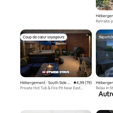
Hébergem
Retraite 
Coup de cœur voyageurs
Superhô
Coup de cœur voyageurs
Superhô
Hébergement ⋅ South Side Fl
Évaluation moyenne sur
4,99 (79)
Hébergem
ats
Private Hot Tub & Fire Pit Near East
Relax in St
Autr
Carson Street
Views