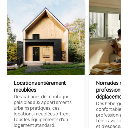
Locations entièrement
Nomades num
meublées
professionnel
déplacement
Des cabanes de montagne
paisibles aux appartements
Des hébergem
urbains pratiques, ces
confortables p
locations meublées offrent
professionnels
tous les équipements d'un
télétravail dis
logement standard.
et d'espaces de