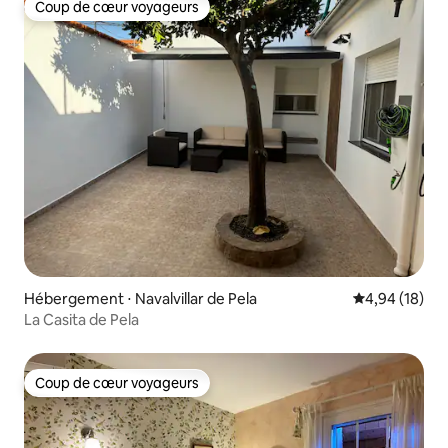
Coup de cœur voyageurs
Coup de cœur voyageurs
Hébergement ⋅ Navalvillar de Pela
Évaluation mo
4,94 (18)
La Casita de Pela
Coup de cœur voyageurs
Coup de cœur voyageurs