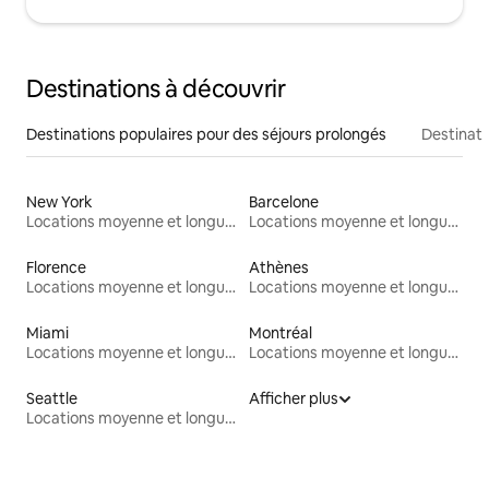
Destinations à découvrir
Destinations populaires pour des séjours prolongés
Destinati
New York
Barcelone
Locations moyenne et longue durée
Locations moyenne et longue durée
Florence
Athènes
Locations moyenne et longue durée
Locations moyenne et longue durée
Miami
Montréal
Locations moyenne et longue durée
Locations moyenne et longue durée
Seattle
Afficher plus
Locations moyenne et longue durée