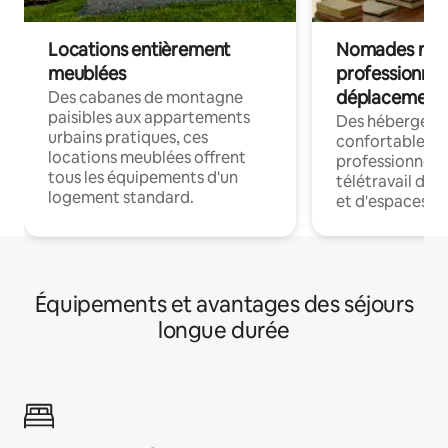
Locations entièrement
Nomades num
meublées
professionnel
déplacement
Des cabanes de montagne
paisibles aux appartements
Des hébergem
urbains pratiques, ces
confortables p
locations meublées offrent
professionnels
tous les équipements d'un
télétravail dis
logement standard.
et d'espaces de
Équipements et avantages des séjours
longue durée