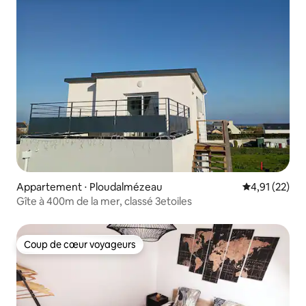
Appartement ⋅ Ploudalmézeau
Évaluation mo
4,91 (22)
Gîte à 400m de la mer, classé 3etoiles
Coup de cœur voyageurs
Coup de cœur voyageurs