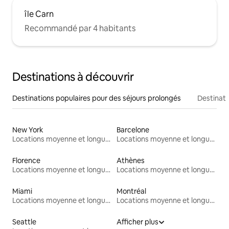
île Carn
Recommandé par 4 habitants
Destinations à découvrir
Destinations populaires pour des séjours prolongés
Destinati
New York
Barcelone
Locations moyenne et longue durée
Locations moyenne et longue durée
Florence
Athènes
Locations moyenne et longue durée
Locations moyenne et longue durée
Miami
Montréal
Locations moyenne et longue durée
Locations moyenne et longue durée
Seattle
Afficher plus