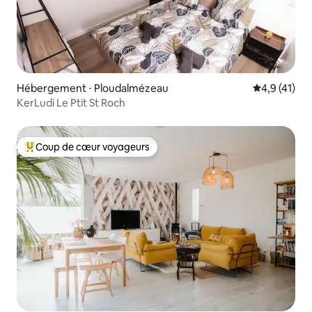
Hébergement ⋅ Ploudalmézeau
Évaluation m
4,9 (41)
KerLudi Le Ptit St Roch
Coup de cœur voyageurs
Coups de cœur voyageurs les plus appréciés