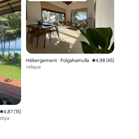
Hébergement ⋅ Polgahamulla
Évaluation moyenne su
4,98 (45)
relique
Évaluation moyenne sur la base de 15 commentaires : 4,87 sur 5
4,87 (15)
etiya