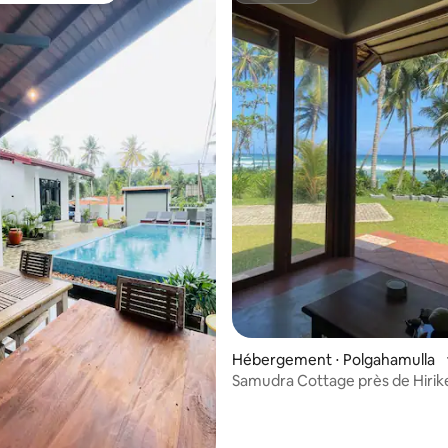
Hébergement ⋅ Polgahamulla
r la base de 17 commentaires : 4,94 sur 5
Samudra Cottage près de Hirik