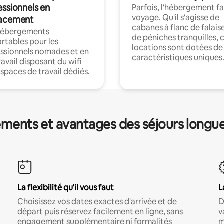
essionnels en
Parfois, l'hébergement fai
voyage. Qu'il s'agisse de
acement
cabanes à flanc de falais
hébergements
de péniches tranquilles, 
rtables pour les
locations sont dotées de
ssionnels nomades et en
caractéristiques uniques
ravail disposant du wifi
espaces de travail dédiés.
ments et avantages des séjours longu
La flexibilité qu'il vous faut
L
Choisissez vos dates exactes d'arrivée et de
D
départ puis réservez facilement en ligne, sans
v
engagement supplémentaire ni formalités
m