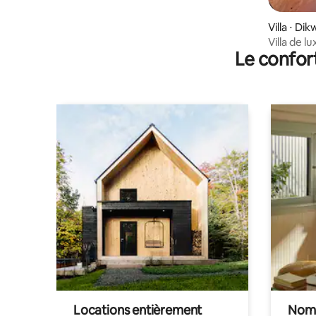
Villa ⋅ Dik
Villa de l
Le confor
amateurs 
Locations entièrement
Noma