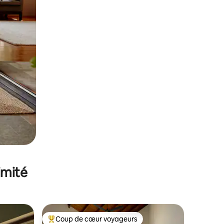
imité
Coup de cœur voyageurs
Coups de cœur voyageurs les plus appréciés