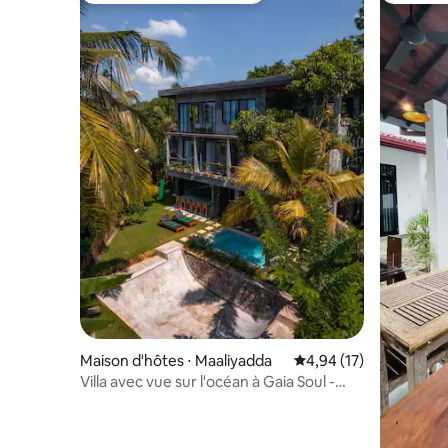
Maison d'hôtes ⋅ Maaliyadda
Évaluation moyenne su
4,94 (17)
Villa avec vue sur l'océan à Gaia Soul -
Skate, surf et yoga