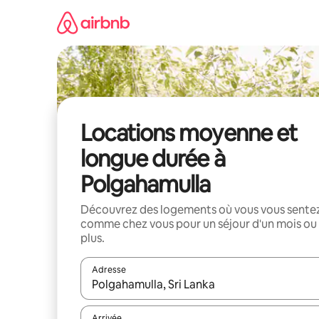
Aller
directement
au
contenu
Locations moyenne et
longue durée à
Polgahamulla
Découvrez des logements où vous vous sente
comme chez vous pour un séjour d'un mois ou
plus.
Adresse
Lorsque les résultats s'affichent, utilisez les flèc
Arrivée