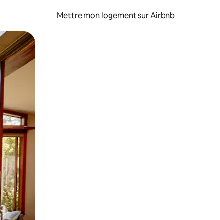
Mettre mon logement sur Airbnb
sant glisser.