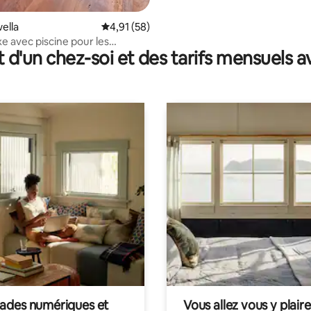
wella
Évaluation moyenne sur la base de 58 comme
4,91 (58)
uxe avec piscine pour les
t d'un chez-soi et des tarifs mensuels 
de surf
des numériques et
Vous allez vous y plaire